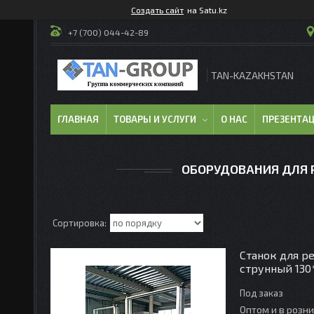
Создать сайт
на Satu.kz
+7 (700) 044-42-89
TAN-KAZAKHSTAN
ГЛАВНАЯ
ТОВАРЫ И УСЛУГИ
О НАС
ПРЕЗЕНТА
ОБОРУДОВАНИЯ ДЛЯ 
Станок для р
струнный 130
Под заказ
Оптом и в розн