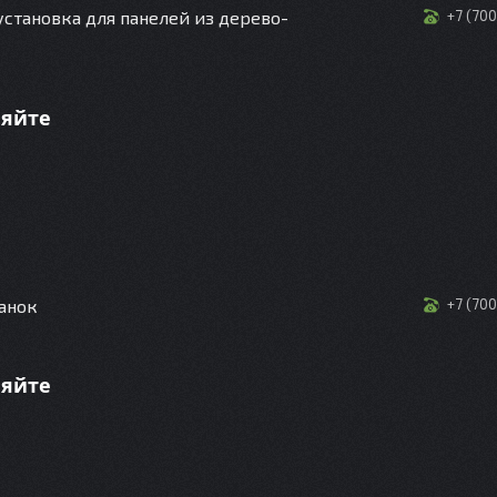
становка для панелей из дерево-
+7 (70
няйте
анок
+7 (70
няйте