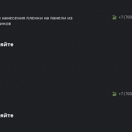
я нанесения пленки на панели из
+7 (70
тиков
няйте
+7 (70
няйте