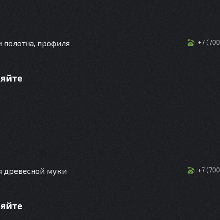
 полотна, профиля
+7 (70
няйте
я древесной муки
+7 (70
няйте