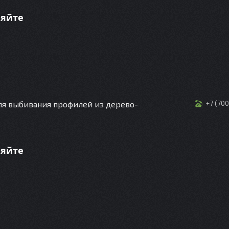
няйте
ля выбивания профилей из дерево-
+7 (70
няйте