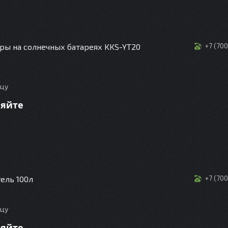
ры на солнечных батареях KKS-YT20
+7 (70
ицу
няйте
ель 100л
+7 (70
ицу
няйте