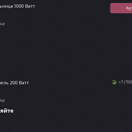
ьница 1000 Ватт
Ку
ицу
нель 200 Ватт
+7 (70
ицу
няйте