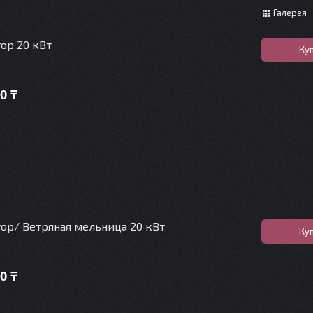
Галерея
ор 20 кВт
Ку
0 ₸
ор/ Ветряная мельница 20 кВт
Ку
0 ₸