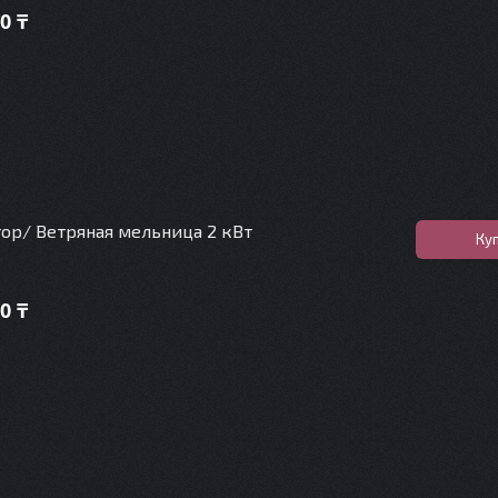
0 ₸
ор/ Ветряная мельница 2 кВт
Ку
0 ₸