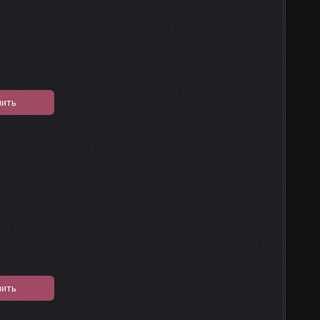
пить
пить