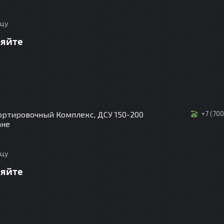
ицу
няйте
ртировочный Комплекс, ДСУ 150-200
+7 (70
ане
ицу
няйте