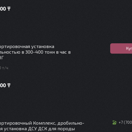
00 ₸
ртировочная установка
Ку
ьностью в 300-400 тонн в час в
НГ
0 т/ч
00 ₸
ортировочный Комплекс, дробильно-
+7 (70
я установка ДСУ ДСК для породы