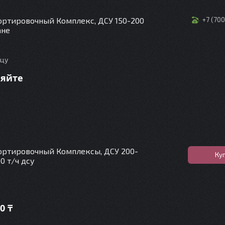
ртировочный Комплекс, ДСУ 150-200
+7 (70
ане
ицу
няйте
ортировочный Комплексы, ДСУ 200-
Ку
00 т/ч дсу
0
0 ₸