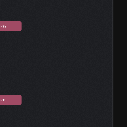
пить
пить