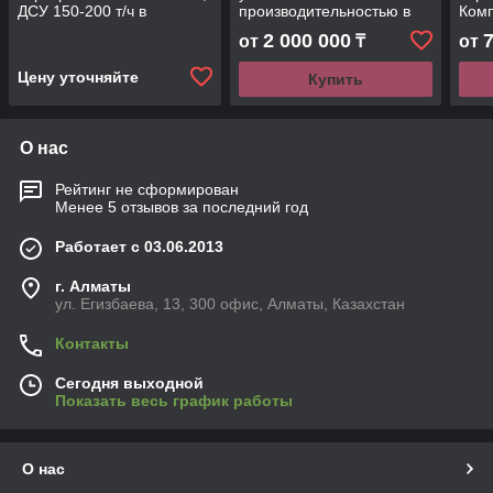
ДСУ 150-200 т/ч в
производительностью в
Комп
Казахстане
30- 50 тонн в час в
т/ч 
2 000 000
от
₸
от
Казахстане
Цену уточняйте
Купить
О нас
Рейтинг не сформирован
Менее 5 отзывов за последний год
Работает с 03.06.2013
г. Алматы
ул. Егизбаева, 13, 300 офис, Алматы, Казахстан
Контакты
Сегодня выходной
Показать весь график работы
О нас