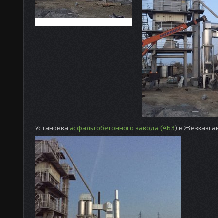
Установка
асфальтобетонного завода (АБЗ
) в Жезказга