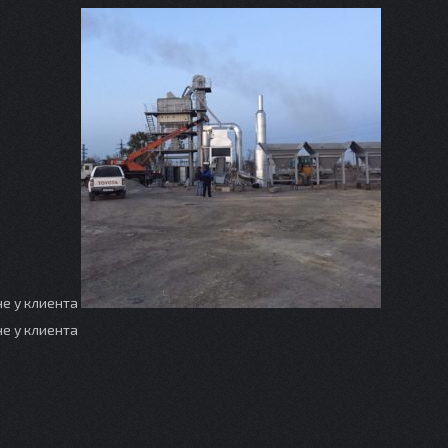
не у клиента
е у клиента