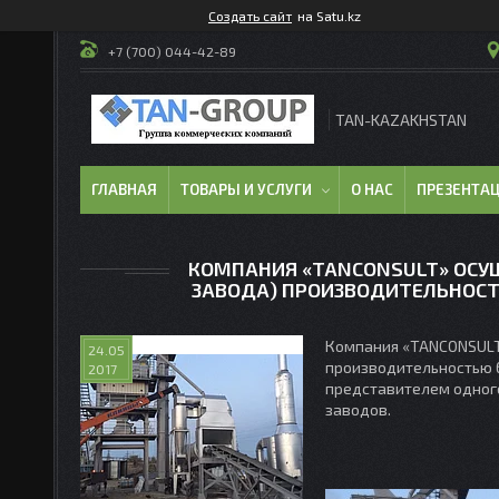
Создать сайт
на Satu.kz
+7 (700) 044-42-89
TAN-KAZAKHSTAN
ГЛАВНАЯ
ТОВАРЫ И УСЛУГИ
О НАС
ПРЕЗЕНТА
КОМПАНИЯ «TANCONSULT» ОСУ
ЗАВОДА) ПРОИЗВОДИТЕЛЬНОСТЬ
Компания «TANCONSULT
24.05
производительностью 6
2017
представителем одного
заводов.