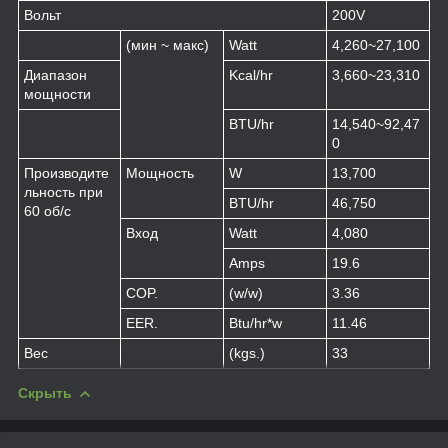
Вольт
200V
(мин ~ макс)
Watt
4,260~27,100
Диапазон
Kcal/hr
3,660~23,310
мощности
BTU/hr
14,540~92,47
0
Производите
Мощность
W
13,700
льность при
BTU/hr
46,750
60 об/с
Вход
Watt
4,080
Amps
19.6
COP.
(w/w)
3.36
EER.
Btu/hr*w
11.46
Вес
(kgs.)
33
Скрыть