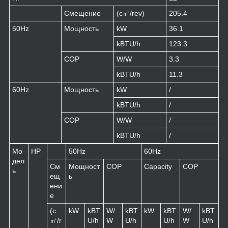
Смещение
(c㎡/rev)
205.4
50Hz
Мощность
kW
36.1
kBTU/h
123.3
COP
W/W
3.3
kBTU/h
11.3
60Hz
Мощность
kW
/
kBTU/h
/
COP
W/W
/
kBTU/h
/
Мо
HP
50Hz
60Hz
дел
См
Мощност
COP
Capacity
COP
ь
ещ
ь
ени
е
(c
kW
kBT
W/
kBT
kW
kBT
W/
kBT
㎡/r
U/h
W
U/h
U/h
W
U/h