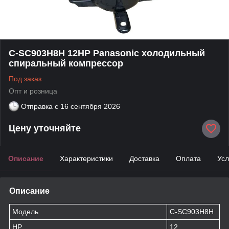
C-SC903H8H 12HP Panasonic холодильный
спиральный компрессор
Под заказ
Опт и розница
Отправка с
16 сентября 2026
Цену уточняйте
Описание
Характеристики
Доставка
Оплата
Усл
Описание
Модель
C-SC903H8H
HP
12