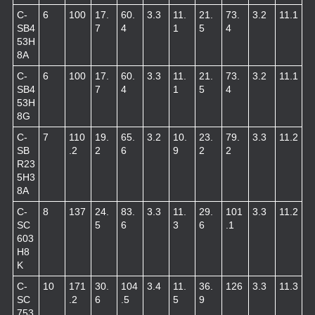
C-
6
100
17.
60.
3.3
11.
21.
73.
3.2
11.1
SB4
7
4
1
5
4
53H
8A
C-
6
100
17.
60.
3.3
11.
21.
73.
3.2
11.1
SB4
7
4
1
5
4
53H
8G
C-
7
110
19.
65.
3.2
10.
23.
79.
3.3
11.2
SB
.2
2
6
9
2
2
R23
5H3
8A
C-
8
137
24.
83.
3.3
11.
29.
101
3.3
11.2
SC
5
6
3
6
.1
603
H8
K
C-
10
171
30.
104
3.4
11.
36.
126
3.3
11.3
SC
.2
6
.5
5
9
753