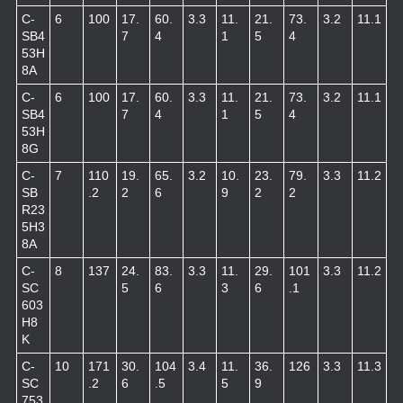
C-
6
100
17.
60.
3.3
11.
21.
73.
3.2
11.1
SB4
7
4
1
5
4
53H
8A
C-
6
100
17.
60.
3.3
11.
21.
73.
3.2
11.1
SB4
7
4
1
5
4
53H
8G
C-
7
110
19.
65.
3.2
10.
23.
79.
3.3
11.2
SB
.2
2
6
9
2
2
R23
5H3
8A
C-
8
137
24.
83.
3.3
11.
29.
101
3.3
11.2
SC
5
6
3
6
.1
603
H8
K
C-
10
171
30.
104
3.4
11.
36.
126
3.3
11.3
SC
.2
6
.5
5
9
753