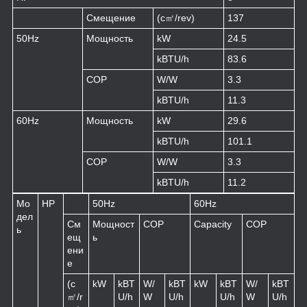
Смещение
(c㎡/rev)
137
50Hz
Мощность
kW
24.5
kBTU/h
83.6
COP
W/W
3.3
kBTU/h
11.3
60Hz
Мощность
kW
29.6
kBTU/h
101.1
COP
W/W
3.3
kBTU/h
11.2
Мо
HP
50Hz
60Hz
дел
См
Мощност
COP
Capacity
COP
ь
ещ
ь
ени
е
(c
kW
kBT
W/
kBT
kW
kBT
W/
kBT
㎡/r
U/h
W
U/h
U/h
W
U/h