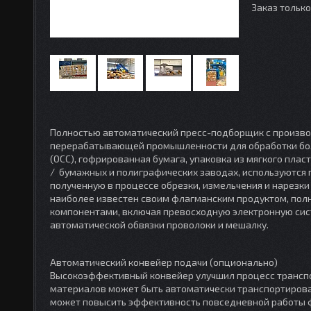
Заказ тольк
Полностью автоматический пресс-подборщик с производи
перерабатывающей промышленности для обработки боль
(OCC), гофрированная бумага, упаковка из мягкого пласт
/ бумажных и полиграфических заводах, используются 
полученную в процессе обрезки, измельчения и нарезк
наиболее известен своим флагманским продуктом, по
компонентами, включая превосходную электронную сист
автоматической обвязки проволоки и мешалку.
Автоматический конвейер подачи (опционально)
Высокоэффективный конвейер улучшил процесс транспо
материалов может быть автоматически транспортирова
может повысить эффективность повседневной работы ф