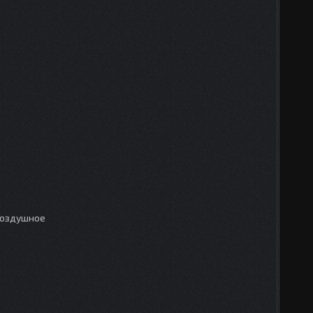
и
воздушное