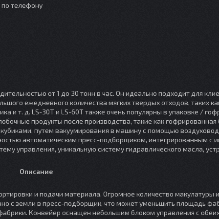
о по телефону
тельностью от 1 до 30 тонн в час. Он идеально подходит для кли
шого ежедневного количества мягких твердых отходов, таких ка
ика и т. д. LS-30T и LS-60T также очень популярны в упаковке / го
побочные продукты после производства, такие как гофрированная 
и кубиками, путем вакуумирования в машину с помощью воздуховод
лностью автоматическим пресс-подборщиком, интегрированным с 
ему управления, уникальную систему гидравлического масла, уст
Описание
ртировки и подачи материала. Огромное количество макулатуры и
но с земли в пресс-подборщик, что может уменьшить площадь фаб
абрики. Конвейер оснащен небольшим блоком управления с обеих