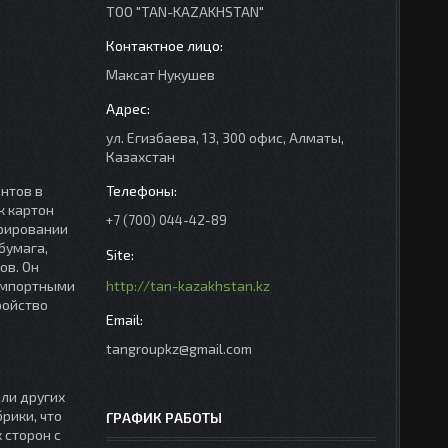
ТОО "TAN-KAZAKHSTAN"
Максат Нукушев
ул. Егизбаева, 13, 300 офис, Алматы,
Казахстан
ентов в
к картон
+7 (700) 044-42-89
фрировании
бумага,
ов. Он
импортными
http://tan-kazakhstan.kz
ройство
tangroupkz@gmail.com
ли других
рики, что
ГРАФИК РАБОТЫ
 сторон с