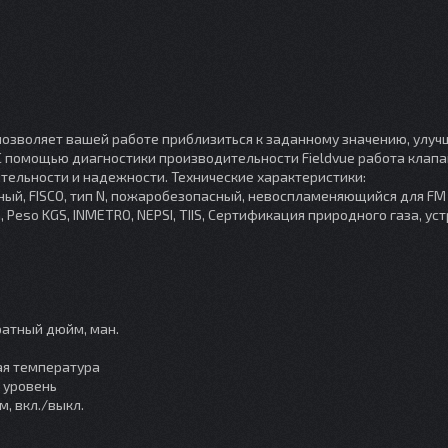
позволяет вашей работе приблизиться к заданному значению, улуч
 С помощью диагностики производительности Fieldvue работа клап
тельности и надежности. Технические характеристики:
ый, FISCO, тип N, пожаробезопасный, невоспламеняющийся для FM
, Peso KGS, INMETRO, NEPSI, TIIS, Сертификация природного газа, ус
ратный дюйм, ман.
ая температура
 уровень
, вкл./выкл.