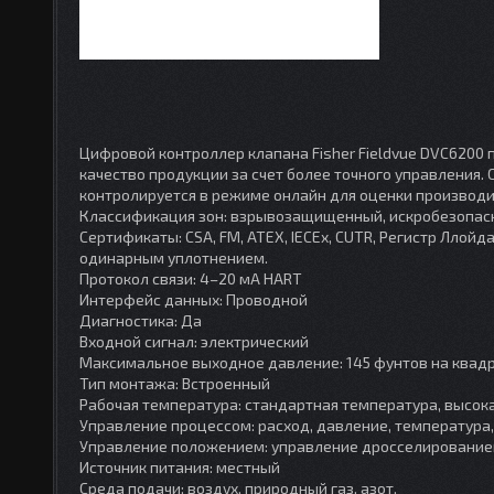
Цифровой контроллер клапана Fisher Fieldvue DVC6200 
качество продукции за счет более точного управления.
контролируется в режиме онлайн для оценки производи
Классификация зон: взрывозащищенный, искробезопасн
Сертификаты: CSA, FM, ATEX, IECEx, CUTR, Регистр Ллойда
одинарным уплотнением.
Протокол связи: 4–20 мА HART
Интерфейс данных: Проводной
Диагностика: Да
Входной сигнал: электрический
Максимальное выходное давление: 145 фунтов на квад
Тип монтажа: Встроенный
Рабочая температура: стандартная температура, высок
Управление процессом: расход, давление, температура,
Управление положением: управление дросселированием
Источник питания: местный
Среда подачи: воздух, природный газ, азот.