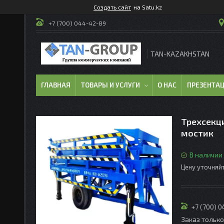
Создать сайт
на Satu.kz
+7 (700) 044-42-89
TAN-KAZAKHSTAN
ГЛАВНАЯ
ТОВАРЫ И УСЛУГИ
О НАС
ПРЕЗЕНТА
Трехсекц
мостик
В наличии
Цену уточняй
+7 (700) 
Заказ тольк