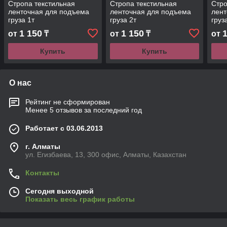
Стропа текстильная
Стропа текстильная
Стро
ленточная для подъема
ленточная для подъема
лент
груза 1т
груза 2т
груз
1 150
1 150
от
₸
от
₸
от
Купить
Купить
О нас
Рейтинг не сформирован
Менее 5 отзывов за последний год
Работает с 03.06.2013
г. Алматы
ул. Егизбаева, 13, 300 офис, Алматы, Казахстан
Контакты
Сегодня выходной
Показать весь график работы