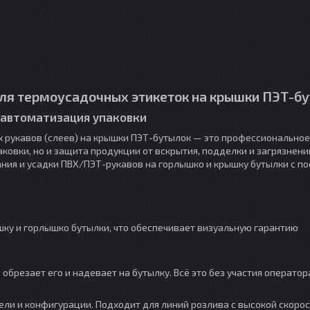
ля термоусадочных этикеток на крышки ПЭТ-б
 автоматизация упаковки
 рукавов (слеев) на крышки ПЭТ-бутылок — это профессионально
ковки, но и защита продукции от вскрытия, подделки и загрязнени
ания и усадки ПВХ/ПЭТ-рукавов на горлышко и крышку бутылки с 
ку и горлышко бутылки, что обеспечивает визуальную гарантию
брезает его и надевает на бутылку. Всё это без участия оператор
дели и конфигурации. Подходит для линий розлива с высокой скорос