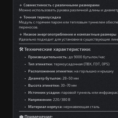
🔹
Совместимость с различными размерами
Можно использовать рукава различной длины и диаметра
🔹
Точная термоусадка
Модуль с горячим паром или тепловым туннелем обеспеч
перекосов.
🔹
Низкое энергопотребление и компактные размеры
Идеально подходит для установки в существующие лин
🛠
Технические характеристики:
Производительность:
до 9000 бутылок/час
Тип этикетки:
термоусадочная (ПВХ, ПЭТ, OPS)
Расположение этикетки:
на горлышко и крышку
Диаметр бутылок:
28–50 мм
Высота этикетки:
30–70 мм
Источник усадки:
паровой туннель или инфракрас
Напряжение:
220/380 В
Материал корпуса:
нержавеющая сталь
💼
Применение: