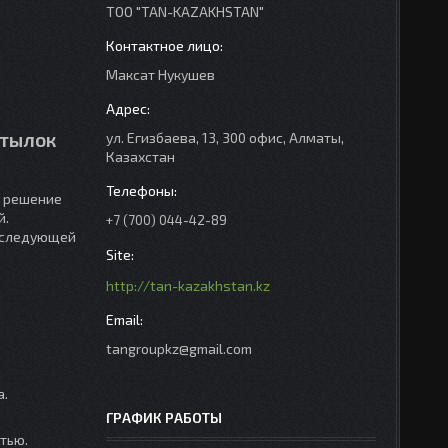
ТОО "TAN-KAZAKHSTAN"
Максат Нукушев
утылок
ул. Егизбаева, 13, 300 офис, Алматы,
Казахстан
е решение
й.
+7 (700) 044-42-89
последующей
http://tan-kazakhstan.kz
tangroupkz@gmail.com
а.
ГРАФИК РАБОТЫ
тью.