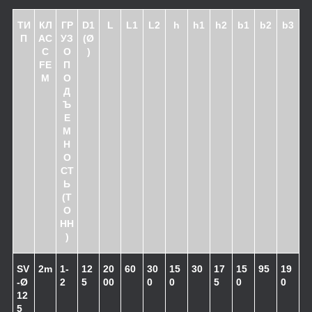
ТИ
КЛ
ГР
D1
L
L1
L2
h
h1
h2
b1
b2
b3
П
АС
УЗ
(Ø
С
О
)
FE
П
M
О
Д
Ъ
Е
М
Н
О
СТ
Ь
(Т
О
НН
)
SV
2m
1-
12
20
60
30
15
30
17
15
95
19
-Ø
2
5
00
0
0
5
0
0
12
5