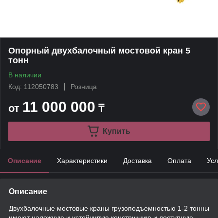
Опорный двухбалочный мостовой кран 5
тонн
В наличии
Код: 112050783
Розница
11 000 000
от
₸
Купить
Описание
Характеристики
Доставка
Оплата
Усл
Описание
Двухбалочные мостовые краны грузоподъемностью 1-2 тонны
имеют надежную и устойчивую конструкцию и доступную