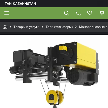
TAN-KAZAKHSTAN
Товары и услуги
Тали (тельферы)
Монорельсовые эл