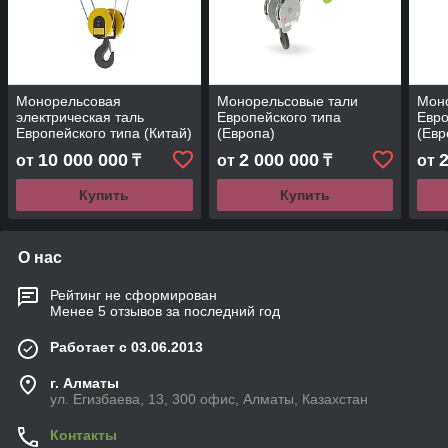
Монорельсовая
Монорельсовые тали
Мон
электрическая таль
Европейского типа
Евро
Европейского типа (Китай)
(Европа)
(Евр
20 тонн
10 000 000
2 000 000
от
₸
от
₸
от
Купить
Купить
О нас
Рейтинг не сформирован
Менее 5 отзывов за последний год
Работает с 03.06.2013
г. Алматы
ул. Егизбаева, 13, 300 офис, Алматы, Казахстан
Контакты