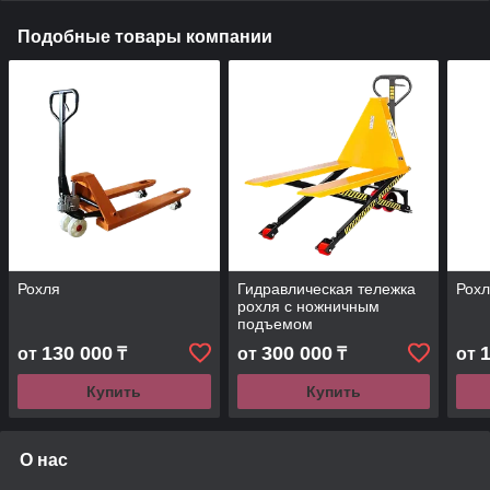
Подобные товары компании
Рохля
Гидравлическая тележка
Рохл
рохля с ножничным
подъемом
130 000
300 000
от
₸
от
₸
от
Купить
Купить
О нас