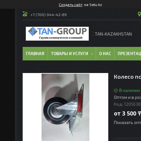
Создать сайт
на Satu.kz
+7 (700) 044-42-89
TAN-KAZAKHSTAN
ГЛАВНАЯ
ТОВАРЫ И УСЛУГИ
О НАС
ПРЕЗЕНТА
Колесо п
В наличии
Оптом и в р
Код:
1205638
от
3 500 ₸
Показать оп