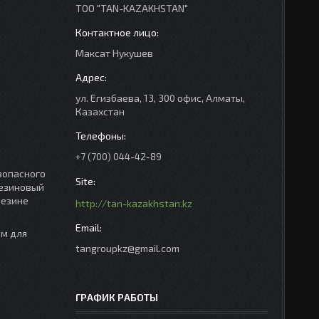
ТОО "TAN-KAZAKHSTAN"
Максат Нукушев
ул. Егизбаева, 13, 300 офис, Алматы,
Казахстан
+7 (700) 044-42-89
зопасного
резиновый
резине
http://tan-kazakhstan.kz
ым для
tangroupkz@gmail.com
ГРАФИК РАБОТЫ