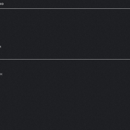
но
м
ик