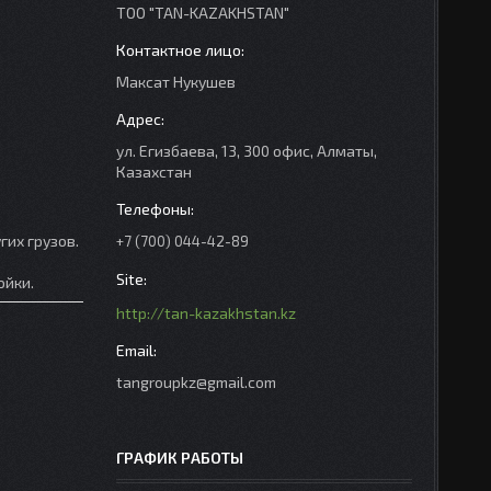
ТОО "TAN-KAZAKHSTAN"
Максат Нукушев
ул. Егизбаева, 13, 300 офис, Алматы,
Казахстан
гих грузов.
+7 (700) 044-42-89
ойки.
http://tan-kazakhstan.kz
tangroupkz@gmail.com
ГРАФИК РАБОТЫ