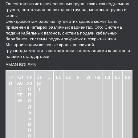
Он состоит из четырех основных групп, таких как подъемная
группа, портальная пешеходная группа, мостовая группа и
стопы.
Электромонтаж рабочих путей этих кранов может быть
применен в четырех различных вариантах. Это; Система
подачи кабельных вагонов, система подачи кабельных
барабанов, системы подачи закрытых и открытых шин.
Мы производим козловые краны различной
грузоподъемности в соответствии с пожеланиями клиентов и
нашими стандартами.
AMAN BOLSYN!
ТИ
КЛ
ГР
D1
L
L1
L2
h
h1
h2
h3
b1
b2
П
АС
УЗ
(Ø
С
О
)
FE
П
M
О
Д
Ъ
Е
М
Н
О