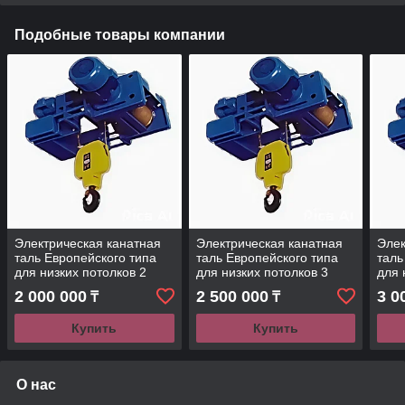
Подобные товары компании
Электрическая канатная
Электрическая канатная
Элек
таль Европейского типа
таль Европейского типа
таль
для низких потолков 2
для низких потолков 3
для 
тонн
тонн
тонн
2 000 000
2 500 000
3 0
₸
₸
Купить
Купить
О нас