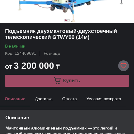
Подъемник двухмачтовый-двухстоечный
телескопический GTWY06 (14м)
В наличии
Код: 124469691
Розница
3 200 000
от
₸
Купить
Описание
Доставка
Оплата
Условия возврата
Описание
Мачтонвый алюминиевый подъемник
— это легкий и
прочный механизм для подъема и перемещения различных