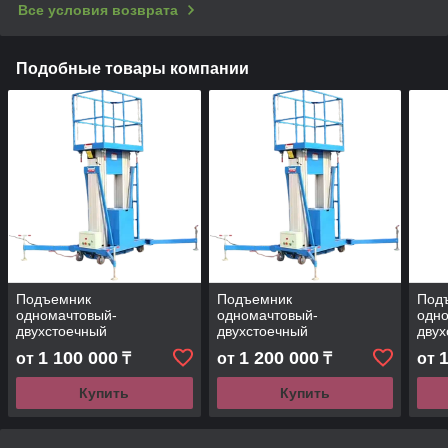
Все условия возврата
Подобные товары компании
Подъемник
Подъемник
Под
одномачтовый-
одномачтовый-
одн
двухстоечный
двухстоечный
двух
телескопический GTWY06
телескопический GTWY06
тел
1 100 000
1 200 000
от
₸
от
₸
от
(4м)
(6м)
(8м)
Купить
Купить