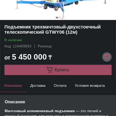
Подъемник трехмачтовый-двухстоечный
телескопический GTWY06 (12м)
В наличии
Код: 124469693
Розница
5 450 000
от
₸
Купить
Описание
Доставка
Оплата
Условия возврата
Описание
Мачтонвый алюминиевый подъемник
— это легкий и
прочный механизм для подъема и перемещения различных