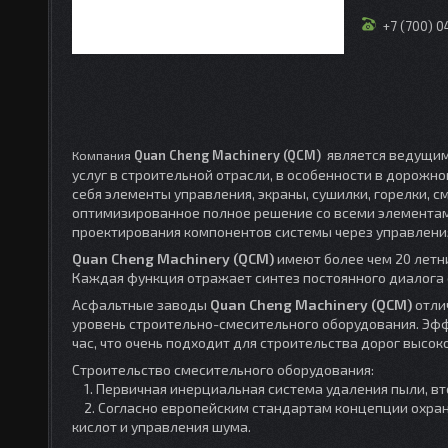
+7 (700) 
является ведущим
Компания
Quan Cheng Machinery (QCM)
услуг в строительной отрасли, в особенности в дорожн
себя элементы управления, экраны, сушилки, горелки, 
оптимизированное полное решение со всеми элементам
проектирования компонентов системы через управления
Quan Cheng Machinery (QCM)
имеют более чем 20 летн
Каждая функция отражает синтез постоянного диалога
Асфальтные заводы
Quan Cheng Machinery (QCM)
отли
уровень строительно-смесительного оборудования. Эф
час, что очень подходит для строительства дорог высоко
Строительство смесительного оборудования:
1. Первичная инерциальная система удаления пыли, в
2. Согласно европейским стандартам концепции охра
кислот и управления шума.