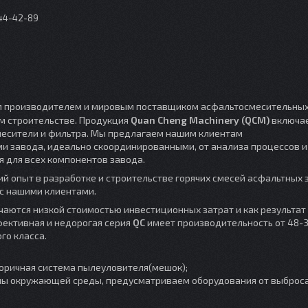
044-42-89
 производителем и мировым поставщиком асфальтосмесительных
ом строительстве. Продукция
Quan Cheng Machinery (QCM)
включае
смесители и фильтра. Мы предлагаем нашим клиентам
и завода, идеально скоординированными, от анализа процессов и
 для всех компонентов завода.
ий опыт в разработке и строительстве горячих смесей асфальтных 
 с нашими клиентами.
чаются низкой стоимостью инвестиционных затрат и как результат
фективная и недорогая серия
QC
имеет производительность от 48-3
го класса.
торичная система пылеуловителя(мешок);
ны окружающей среды, предусматриваем оборудования от выброса