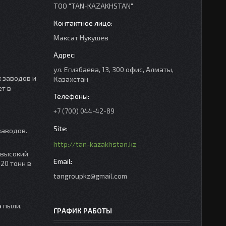
ТОО "TAN-KAZAKHSTAN"
Максат Нукушев
ул. Егизбаева, 13, 300 офис, Алматы,
 заводов и
Казахстан
т в
+7 (700) 044-42-89
заводов.
http://tan-kazakhstan.kz
 высокий
20 тонн в
tangroupkz@gmail.com
 пыли,
ГРАФИК РАБОТЫ