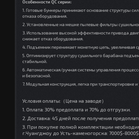
Особенности QC серии:
1. Готовые бункеры принимают основание структуры си
отказа оборудования.
2. Установленные на мешке пылевые фильтры сушильног
3. Использование высокой эффективности привода дви
снижает отказ оборудования.
4. Подъемник перенимает монетную цепь, увеличивая 
5. Оптимизирует структуру сушильного барабана подъем
стабильной.
6. Автоматическая/ручная системы управления процес
и безопасной.
7. Модульная конструкция, легка при транспортировке и
Условия оплаты:
（
Цена на заводе
）
1. Оплата: 30% предоплата и 70% до отгрузки.
2. Доставка: 45 дней после получения предоплат
3. При покупке полной комплектации необходим
г.Чуангджоу до Усть-каменогорска: 7000$-8000$