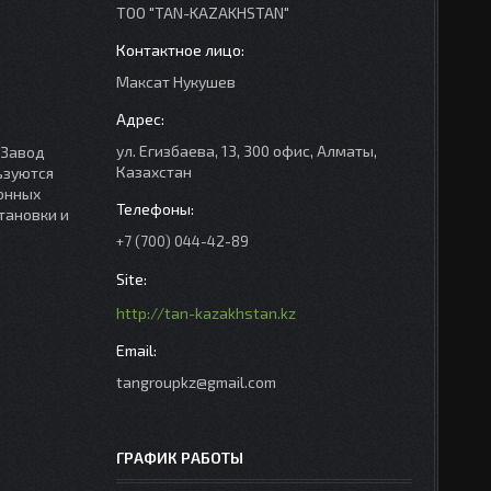
ТОО "TAN-KAZAKHSTAN"
Максат Нукушев
ул. Егизбаева, 13, 300 офис, Алматы,
 Завод
Казахстан
ьзуются
ронных
тановки и
+7 (700) 044-42-89
http://tan-kazakhstan.kz
tangroupkz@gmail.com
ГРАФИК РАБОТЫ