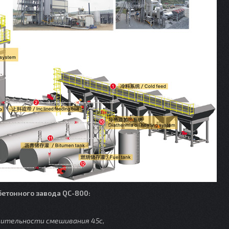
бетонного завода QC-800:
жительности смешивания 45с,