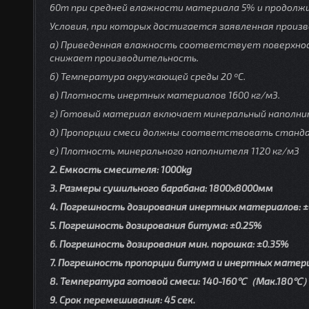
60т при средней влажности материала 5% и продолж
Условия, при которых достигается заявленная произ
а) Приведенная влажность соответствует поверхно
снижает производительность.
б) Температура окружающей среды 20 ºС.
в) Плотность инертных материалов 1600 кг/м3.
г) Готовый материал включает минеральный наполни
д) Пропорции смеси должны соответствовать станд
е) Плотность минерального наполнителя 1120 кг/м3
2. Емкость смесителя: 1000kg
3. Размеры сушильного барабана: 1800х8000мм
4. Погрешность дозирования инертных материалов: ±
5. Погрешность дозирования битума: ±0.25%
6. Погрешность дозирования мин. порошка: ±0.35%
7. Погрешность пропорции битума и инертных матери
8. Температура готовой смеси: 140-160℃（Мак.180℃）
9. Срок перемешивания: 45 сек.