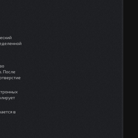
ческий
ределенной
во
. После
 отверстие
ктронных
олирует
вается в