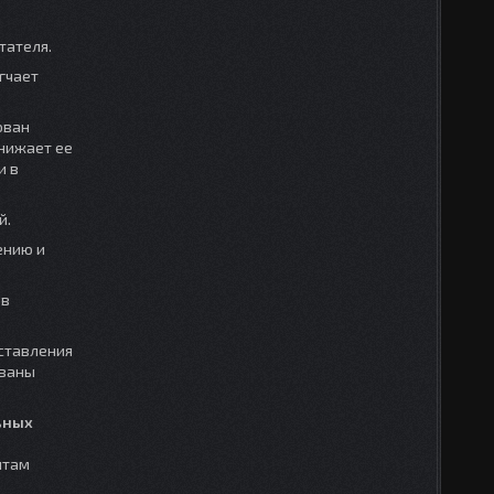
тателя.
гчает
ован
нижает ее
и в
й.
ению и
ов
ставления
ованы
ьных
нтам