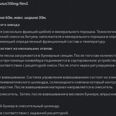
пыли≤100mg/Nm3.
на 40м, макс. ширина 30м.
ого завода
ля (несколько фракций щебня) и минерального порошка. Технологи
онной смеси из битума, наполнителя и минерального порошка в оп
 имеющей определенный фракционный состав и температуру.
остоит из нескольких этапов:
и песка загружаются в бункерные секции. После того как количест
л при помощи конвейера поднимается в сортировочное устройство
оответствии с рецептурой смеси. После этого через регулируемое
ит взвешивание. Система управления взвешиванием состоит из эле
, пневматического цилиндра, соленоидного клапана который контр
верстие. После взвешивания материал направляется в смеситель.
 смеситель. Затем, после взвешивания в весовом бункере, впрыски
й бункер в смесительный цилиндр.
в соответствии с заданной рецептурой.