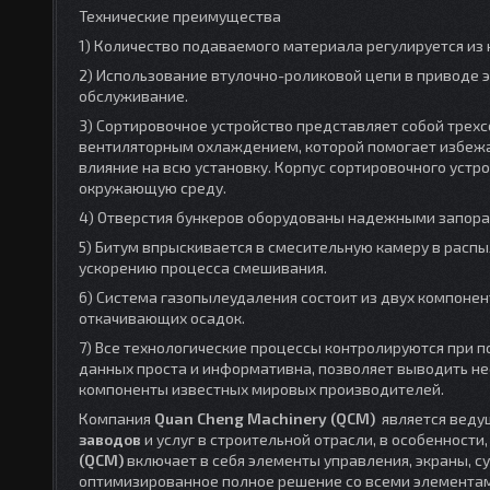
Технические преимущества
1) Количество подаваемого материала регулируется из
2) Использование втулочно-роликовой цепи в приводе э
обслуживание.
3) Сортировочное устройство представляет собой тре
вентиляторным охлаждением, которой помогает избежа
влияние на всю установку. Корпус сортировочного устр
окружающую среду.
4) Отверстия бункеров оборудованы надежными запора
5) Битум впрыскивается в смесительную камеру в расп
ускорению процесса смешивания.
6) Система газопылеудаления состоит из двух компонен
откачивающих осадок.
7) Все технологические процессы контролируются при
данных проста и информативна, позволяет выводить н
компоненты известных мировых производителей.
Компания
Quan Cheng Machinery (QCM)
является веду
заводов
и услуг в строительной отрасли, в особенности
(QCM)
включает в себя элементы управления, экраны, с
оптимизированное полное решение со всеми элементам