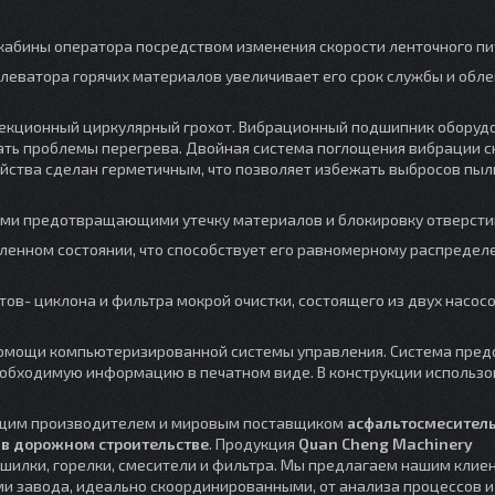
 кабины оператора посредством изменения скорости ленточного пи
леватора горячих материалов увеличивает его срок службы и обле
хсекционный циркулярный грохот. Вибрационный подшипник оборуд
ть проблемы перегрева. Двойная система поглощения вибрации с
ойства сделан герметичным, что позволяет избежать выбросов пыл
ми предотвращающими утечку материалов и блокировку отверсти
ыленном состоянии, что способствует его равномерному распредел
тов- циклона и фильтра мокрой очистки, состоящего из двух насос
 помощи компьютеризированной системы управления. Система пред
еобходимую информацию в печатном виде. В конструкции использ
щим производителем и мировым поставщиком
асфальтосмесител
,
в дорожном строительстве
. Продукция
Quan Cheng Machinery
ушилки, горелки, смесители и фильтра. Мы предлагаем нашим клие
и завода, идеально скоординированными, от анализа процессов и