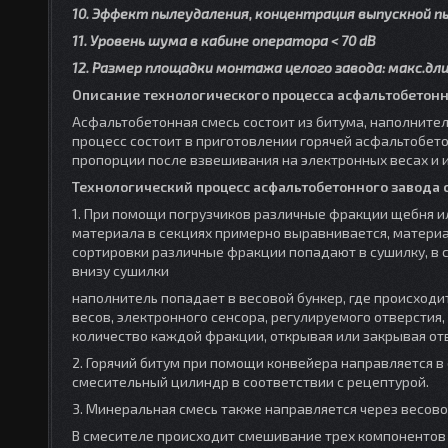
10. Эффект пылеудаления, концентрация выпускной 
11. Уровень шума в кабине оператора < 70 dB
12. Размер площадки монтажа целого завода: макс.дли
Описание технологического процесса асфальтобетонн
Асфальтобетонная смесь состоит из битума, наполните
процесс состоит в приготовлении горячей асфальтобет
пропорции после взвешивания на электронных весах и
Технологический процесс асфальтобетонного завода с
1. При помощи погрузчиков различные фракции щебня ил
материала в секциях примерно выравнивается, материа
сортировки различные фракции попадают в сушилку, в с
внизу сушилки
наполнитель попадает в весовой бункер, где происход
весов, электронного сенсора, регулируемого отверстия
количество каждой фракции, открывая или закрывая от
2. Горячий битум при помощи конвейера направляется в
смесительный цилиндр в соответствии с рецептурой.
3. Минеральная смесь также направляется через весово
В смесителе происходит смешивание трех компонентов 