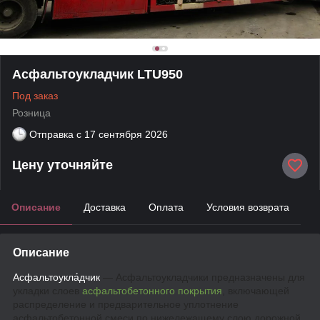
Асфальтоукладчик LTU950
Под заказ
Розница
Отправка с
17 сентября 2026
Цену уточняйте
Описание
Доставка
Оплата
Условия возврата
Описание
Асфальтоукла́дчик
― Асфальтоукладчики предназначены для
укладки слоев
асфальтобетонного покрытия
, включающей
распределение и предварительное уплотнение
асфальтобетонной смеси по нижележащему слою дорожной