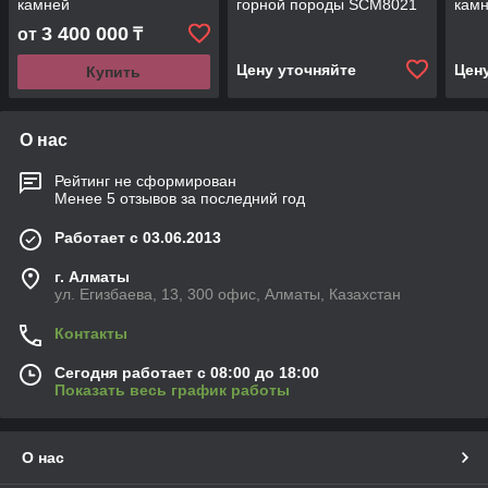
камней
горной породы SCM8021
камн
гран
3 400 000
от
₸
кам
Цену уточняйте
Цен
Купить
О нас
Рейтинг не сформирован
Менее 5 отзывов за последний год
Работает с 03.06.2013
г. Алматы
ул. Егизбаева, 13, 300 офис, Алматы, Казахстан
Контакты
Сегодня работает с 08:00 до 18:00
Показать весь график работы
О нас