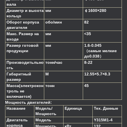
вала
Диаметр и высота
мм
￠1600×280
кольцо
Оборот корпуса
обо/мин
82
двигателя
Макс. Размер на
мм
<35
входе
Размер готовой
мм
1.6-0.045
продукции
（самые мелкие
до0.038）
Производитьльно
тонн/час
8-22
сть
Габаритный
М
12.55×5.7×8.3
размер
Масса(электрокон
тонн
45
троль не
включается)
Мощность двигателей:
Название
Модель/
Единица
Тех. Данные
Мощность
Двигатель
Модель
Y315M1-4
корпуса
Мощность
кВт
132