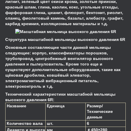
лигнит, зеленый цвет окиси крома, золотые прииски,
красный шлам, глина, каолин, кокс, угольные отходы,
фарфоровая глина, цианит, флюорит, бентонит, риолит,
сланец, фиолетовый камень, базальт, алебастр, графит,
карбид кремния, изоляционные материалы и т.д.
Структура масштабной мельницы высокого давления 6R
Основные составляющие части данной мельницы
следующие: корпус, классификаторы порошков,
трубопровод, центробежный вентилятор высокого
давления и пылеуловитель. Кроме того еще и
существуют дополнительные оборудования, такие как
щёковая дробилка, ковшёвый элеватор,
электромагнитный вибрационный питатель,
электроконтроль и т.д.
Технический характеристики масштабной мельницы
высокого давления 6R:
Название
Единица
Размер/
Технические
данные
Количество вала
шт.
6
Диаметр и высота
мм
￠450×280