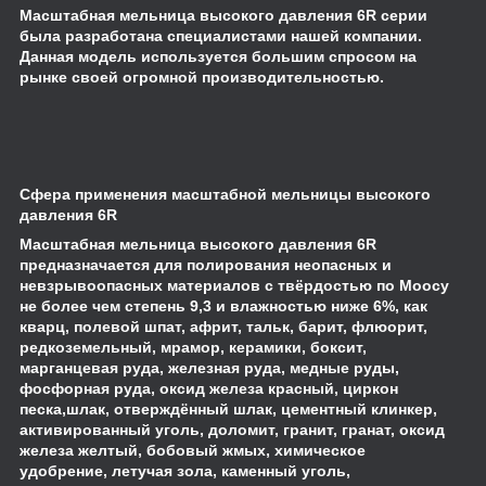
Масштабная мельница высокого давления 6R серии
была разработана специалистами нашей компании.
Данная модель используется большим спросом на
рынке своей огромной производительностью.
Сфера применения масштабной мельниц
ы высокого
давления
6R
Масштабная мельница высокого давления 6R
предназначается для полирования неопасных и
невзрывоопасных материалов с твёрдостью по Моосу
не более чем степень 9,3 и влажностью ниже 6%, как
кварц, полевой шпат, африт, тальк, барит, флюорит,
редкоземельный, мрамор, керамики, боксит,
марганцевая руда, железная руда, медные руды,
фосфорная руда, оксид железа красный, циркон
песка,шлак, отверждённый шлак, цементный клинкер,
активированный уголь, доломит, гранит, гранат, оксид
железа желтый, бобовый жмых, химическое
удобрение, летучая зола, каменный уголь,