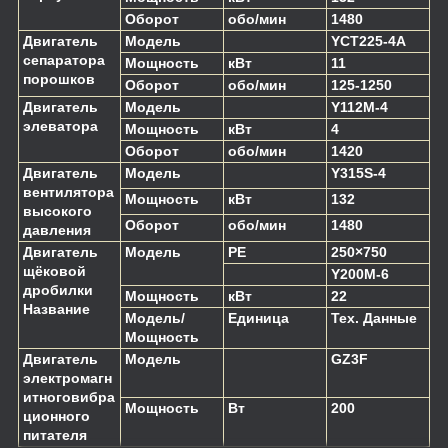
Оборот
обо/мин
1480
Двигатель
Модель
YCT225-4A
сепаратора
Мощность
кВт
11
порошков
Оборот
обо/мин
125-1250
Двигатель
Модель
Y112M-4
элеватора
Мощность
кВт
4
Оборот
обо/мин
1420
Двигатель
Модель
Y315S-4
вентилятора
Мощность
кВт
132
высокого
Оборот
обо/мин
1480
давления
Двигатель
Модель
PE
250×750
щёковой
Y200M-6
дробилки
Мощность
кВт
22
Название
Модель/
Единица
Тех. Данные
Мощность
Двигатель
Модель
GZ3F
электромагн
итноговибра
Мощность
Вт
200
ционного
питателя