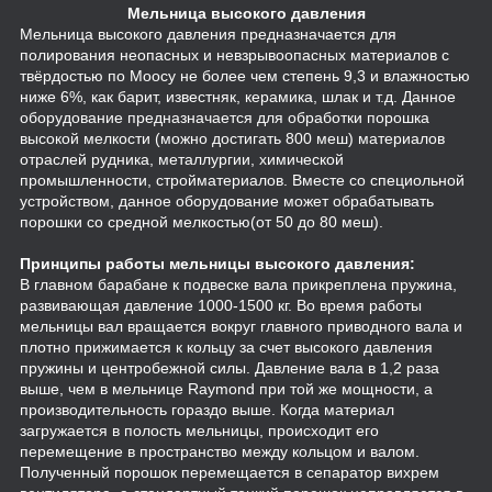
Мельница высокого давления
Мельница высокого давления предназначается для
полирования неопасных и невзрывоопасных материалов с
твёрдостью по Моосу не более чем степень 9,3 и влажностью
ниже 6%, как барит, известняк, керамика, шлак и т.д. Данное
оборудование предназначается для обработки порошка
высокой мелкости (можно достигать 800 меш) материалов
отраслей рудника, металлургии, химической
промышленности, стройматериалов. Вместе со специольной
устройством, данное оборудование может обрабатывать
порошки со средной мелкостью(от 50 до 80 меш).
Принципы работы мельницы высокого давления:
В главном барабане к подвеске вала прикреплена пружина,
развивающая давление 1000-1500 кг. Во время работы
мельницы вал вращается вокруг главного приводного вала и
плотно прижимается к кольцу за счет высокого давления
пружины и центробежной силы. Давление вала в 1,2 раза
выше, чем в мельнице Raymond при той же мощности, а
производительность гораздо выше. Когда материал
загружается в полость мельницы, происходит его
перемещение в пространство между кольцом и валом.
Полученный порошок перемещается в сепаратор вихрем