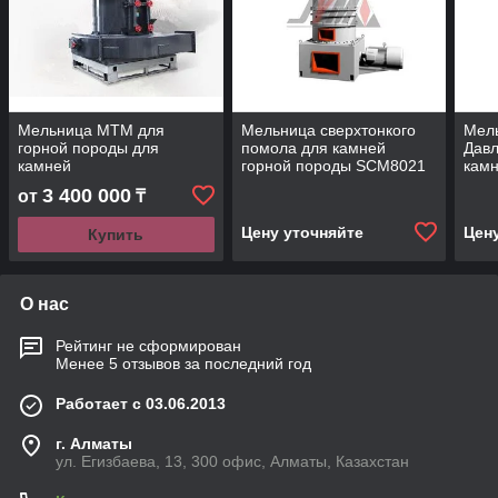
Мельница MTM для
Мельница сверхтонкого
Мел
горной породы для
помола для камней
Давл
камней
горной породы SCM8021
камн
гран
3 400 000
от
₸
кам
Цену уточняйте
Цен
Купить
О нас
Рейтинг не сформирован
Менее 5 отзывов за последний год
Работает с 03.06.2013
г. Алматы
ул. Егизбаева, 13, 300 офис, Алматы, Казахстан