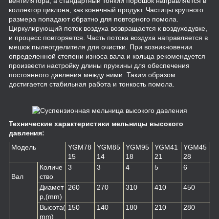
вентилятора, а стандартный тонкий порошок направляется в
коллектор циклона, как конечный продукт. Частицы крупного
размера попадают обратно для повторного помола.
Циркулирующий поток воздуха возвращается к воздуходувке,
и процесс повторяется. Часть потока воздуха направляется в
мешок пылеотделителя для очистки. При возникновении
определенной степени износа вала и кольца рекомендуется
произвести настройку длины пружины для обеспечения
постоянного давления между ними. Таким образом
достигается стабильная работа и тонкость помола.
Технические характеристики мельницы высокого
давления
:
Модель
YGM78
YGM85
YGM95
YGM41
YGM45
15
14
18
21
28
Количе
3
3
4
5
6
Вал
ство
Диамет
260
270
310
410
450
р
,(mm)
Высота
(
150
140
180
210
280
mm)