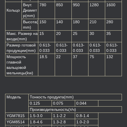
Внут.
780
850
950
1280
1600
Кольцо
Диамет
р
(mm)
Высота
(
150
140
180
210
280
mm)
Макс. Размер на
15
20
25
30
35
входе
(mm)
Размер готовой
0.613-
0.613-
0.613-
0.613-
0.613-
продукции
(mm)
0.033
0.033
0.033
0.033
0.033
Мощность
18.5
22
37
75
132
главной
вальцовой
мельницы
(kw)
Модель
Тонкость продукта(mm)
0.125
0.075
0.044
Производительность(т/ч)
YGM7815
1.5-3.0
1.1-2.2
0.8-1.4
YGM8514
1.8-4.6
1.3-2.8
1.0-2.0