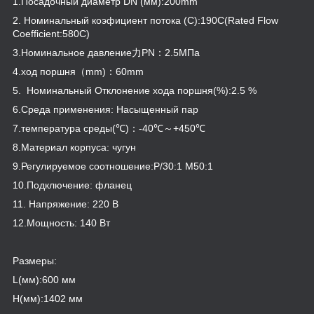
1.Посадочный диаметр DN (мм):200mm
2. Номинальный коэфициент потока (C):190C(Rated Flow
Coefficient:580C)
3.Номинальное давление力PN：2.5МПа
4.ход поршня（mm)：60mm
5. Номинальный Отклонение хода поршня(%):2.5 %
6.Среда применения: Насыщенный пар
7.температура среды(℃)：-40℃～+450℃
8.Материал корпуса: чугун
9.Регулируемое соотношение:P/30:1 M50:1
10.Подключение: фланец
11. Напряжение: 220 В
12.Мощность: 140 Вт
Размеры:
L(мм):600 мм
H(мм):1402 мм