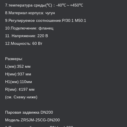
7.температура среды(℃)：-40℃～+450℃
8.Материал корпуса: чугун
9.Регулируемое соотношение:P/30:1 M50:1
10.Подключение: фланец
11. Напряжение: 220 В
12.Мощность: 60 Вт
Размеры:
L(мм):352 мм
H(мм):937 мм
H
1
(мм):110мм
R(мм): ¢197 мм
(см. Схему ниже)
Паровая задвижка DN200
Модель ZRSJM-25CG-DN200