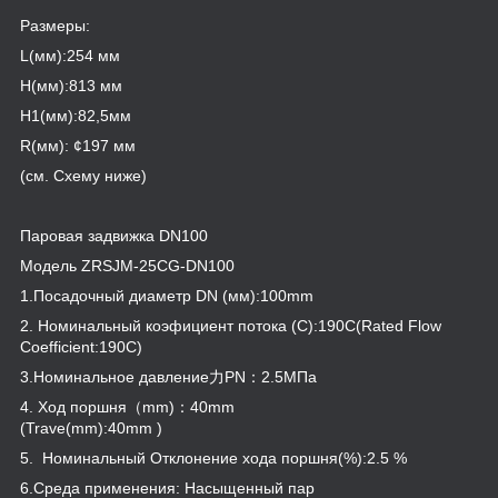
Размеры:
L(мм):254 мм
H(мм):813 мм
H
1
(мм):82,5мм
R(мм): ¢197 мм
(см. Схему ниже)
Паровая задвижка DN100
Модель ZRSJM-25CG-DN100
1.Посадочный диаметр DN (мм):100mm
2. Номинальный коэфициент потока (C):190C(Rated Flow
Coefficient:190C)
3.Номинальное давление力PN：2.5МПа
4. Ход поршня（mm)：40mm
(Trave(mm):40mm )
5. Номинальный Отклонение хода поршня(%):2.5 %
6.Среда применения: Насыщенный пар