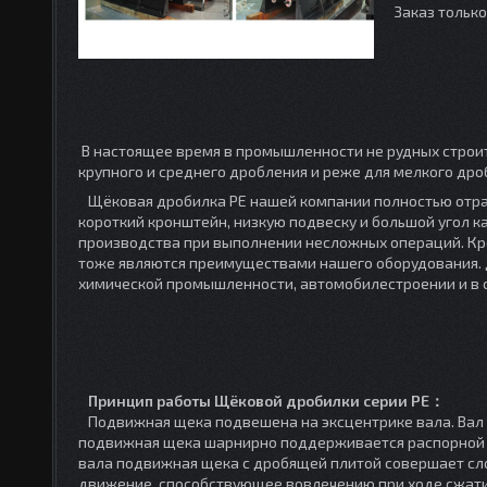
Заказ тольк
В настоящее время в промышленности не рудных строи
крупного и среднего дробления и реже для мелкого 
Щёковая дробилка PE нашей компании полностью отра
короткий кронштейн, низкую подвеску и большой угол 
производства при выполнении несложных операций. Кро
тоже являются преимуществами нашего оборудования. Д
химической промышленности, автомобилестроении и в 
Принцип работы Щёковой дробилки серии PE：
Подвижная щека подвешена на эксцентрике вала. Вал в
подвижная щека шарнирно поддерживается распорной п
вала подвижная щека с дробящей плитой совершает сл
движение, способствующее вовлечению при ходе сжатия 