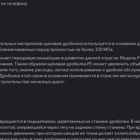
о по телефону
тельных материалов щековая дробилка используется в основном д
дробления каменных пород прочностью не более 320 МПа.
жает передовую концепцию в развитии данной отрасли. Модель P
качания. Таким образом щёковая дробилка PE может увеличить объ
ме того, низкие расходы, легкое использование и удобное обслу
робилка этой серии в основном применяется в отраслях металлур
строительстве железных дорог.
ращается в подшипниках, укрепленных на станине дробилки. В ни
литой, опирающейся через тягу на заднюю стенку станины. При 
ожное движение, при котором каждая ее точка делает эллипсообр
кусков руды в зону дробления и разгрузке из нее уже подвергнут