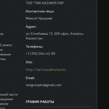
ТОО "TAN-KAZAKHSTAN"
Максат Нукушев
ул. Егизбаева, 13, 300 офис, Алматы,
ля
Казахстан
E имеет
ём
+7 (700) 044-42-89
живание
гии,
http://tan-kazakhstan.kz
tangroupkz@gmail.com
жней части
вращении
ГРАФИК РАБОТЫ
азное
ого