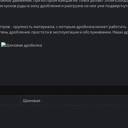
ожное движение, при котором каждая ее точка делает эллипсообр
кусков руды в зону дробления и разгрузке из нее уже подвергнут
ров - крупность материала, с которым дробилка может работать.
пень дробления, простота в эксплуатации и обслуживании. Наши д
Щековая