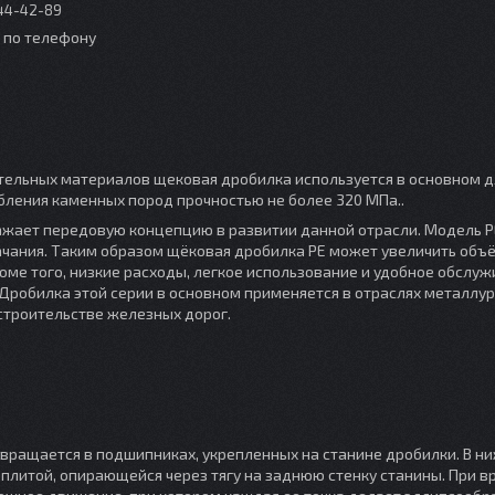
044-42-89
о по телефону
тельных материалов щековая дробилка используется в основном д
бления каменных пород прочностью не более 320 МПа..
жает передовую концепцию в развитии данной отрасли. Модель P
качания. Таким образом щёковая дробилка PE может увеличить объ
ме того, низкие расходы, легкое использование и удобное обслу
робилка этой серии в основном применяется в отраслях металлур
строительстве железных дорог.
ращается в подшипниках, укрепленных на станине дробилки. В ни
литой, опирающейся через тягу на заднюю стенку станины. При 