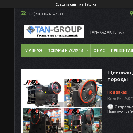
Создать сайт
на Satu.kz
+7 (700) 044-42-89
TAN-KAZAKHSTAN
ГЛАВНАЯ
ТОВАРЫ И УСЛУГИ
О НАС
ПРЕЗЕНТА
Щековая 
породы
Под заказ
Код:
PE-250*
Отправка
Цену уточняй