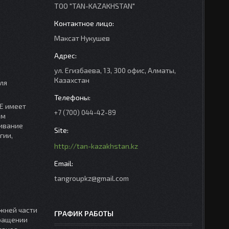
ТОО "TAN-KAZAKHSTAN"
Максат Нукушев
ул. Егизбаева, 13, 300 офис, Алматы,
Казахстан
ля
E имеет
+7 (700) 044-42-89
ём
живание
гии,
http://tan-kazakhstan.kz
tangroupkz@gmail.com
жней части
ГРАФИК РАБОТЫ
вращении