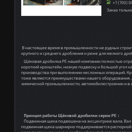
+7 (700) 
Заказ тольк
В настоящее время в промышленности не рудных строи
крупного и среднего дробления и реже для мелкого дро
Щёковая дробилка PE нашей компании полностью отра
короткий кронштейн, низкую подвеску и большой угол 
производства при выполнении несложных операций. Кро
тоже являются преимуществами нашего оборудования. Д
химической промышленности, автомобилестроении и в 
Принцип работы Щёковой дробилки серии PE：
Подвижная щека подвешена на эксцентрике вала. Вал в
подвижная щека шарнирно поддерживается распорной п