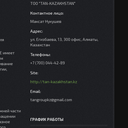
ТОО "TAN-KAZAKHSTAN"
Максат Нукушев
ул. Егизбаева, 13, 300 офис, Алматы,
ля
Казахстан
E имеет
ём
+7 (700) 044-42-89
живание
гии,
http://tan-kazakhstan.kz
tangroupkz@gmail.com
жней части
вращении
ГРАФИК РАБОТЫ
азное
ого