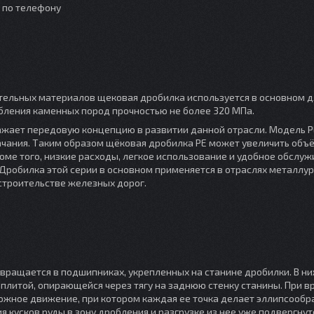
о по телефону
тельных материалов щековая дробилка используется в основном д
обления каменных пород прочностью не более 320 МПа.
жает передовую концепцию в развитии данной отрасли. Модель P
качания. Таким образом щёковая дробилка PE может увеличить объ
ме того, низкие расходы, легкое использование и удобное обслу
робилка этой серии в основном применяется в отраслях металлур
строительстве железных дорог.
ращается в подшипниках, укрепленных на станине дробилки. В ни
литой, опирающейся через тягу на заднюю стенку станины. При 
ожное движение, при котором каждая ее точка делает эллипсообр
кусков руды в зону дробления и разгрузке из нее уже подвергнут