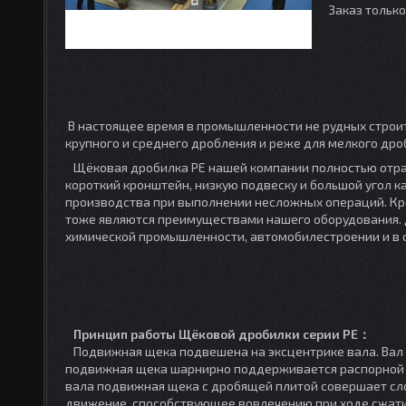
Заказ тольк
В настоящее время в промышленности не рудных строи
крупного и среднего дробления и реже для мелкого др
Щёковая дробилка PE нашей компании полностью отра
короткий кронштейн, низкую подвеску и большой угол 
производства при выполнении несложных операций. Кро
тоже являются преимуществами нашего оборудования. Д
химической промышленности, автомобилестроении и в 
Принцип работы Щёковой дробилки серии PE：
Подвижная щека подвешена на эксцентрике вала. Вал в
подвижная щека шарнирно поддерживается распорной п
вала подвижная щека с дробящей плитой совершает сл
движение, способствующее вовлечению при ходе сжатия 