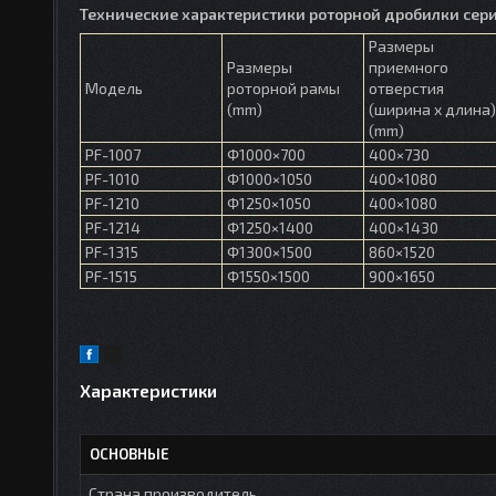
Технические характеристики роторной дробилки сери
Размеры
Размеры
приемного
Модель
роторной рамы
отверстия
(mm)
(ширина х длина)
(mm)
PF-1007
Φ1000×700
400×730
PF-1010
Φ1000×1050
400×1080
PF-1210
Φ1250×1050
400×1080
PF-1214
Φ1250×1400
400×1430
PF-1315
Φ1300×1500
860×1520
PF-1515
Φ1550×1500
900×1650
Характеристики
ОСНОВНЫЕ
Страна производитель