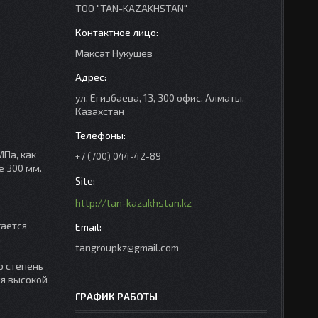
ТОО "TAN-KAZAKHSTAN"
Максат Нукушев
ул. Егизбаева, 13, 300 офис, Алматы,
Казахстан
Па, как
+7 (700) 044-42-89
е 300 мм.
http://tan-kazakhstan.kz
гается
а
tangroupkz@gmail.com
ю степень
ся высокой
ГРАФИК РАБОТЫ