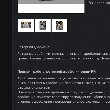
Заказ тольк
Роторная дробилка
Роторные дробилки предназначены для дробления матер
гранит, базальт, известняк, доломит, мрамор и т.д. Д
Принцип работы роторной дробилки серии PF:
Дробление материала осуществляется в результате удар
высокая степень дробления. Зернистость входных куск
отражательных плит.
Преимушество этои дробилки в том, что обрудованы до
дробления, при этом гарантируют получение кубовидно
степенью дробления, производительностью, механическ