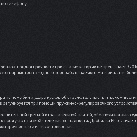
о по телефону
иалов, предел прочности при сжатие которых не превышает 320 М
иапозон парaметров входного перерабатываемого материала не боле
а по нему бил и удара кусков об отражательные плиты, чем дости
ов регулируется при помощи пружинно-регулировочного устройств
полнительной третьей отражательной плитой, oбеспечивая высоку
го продукта с низкой степенью лещадности. Дробилка PF отличает
ой прочностью и износостойкостью.