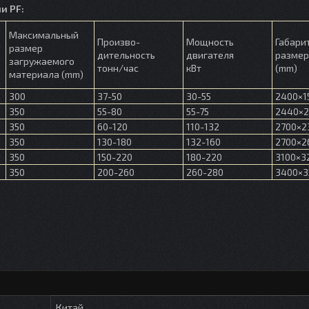
и PF:
Максимальный
Произво-
Мощность
Габари
размер
дительность
двигателя
разме
загружаемого
тонн/час
кВт
(mm)
материала (mm)
300
37-50
30-55
2400×1
350
55-80
55-75
2440×2
350
60-120
110-132
2700×2
350
130-180
132-160
2700×2
350
150-220
180-220
3100×3
350
200-260
260-280
3400×3
Китай