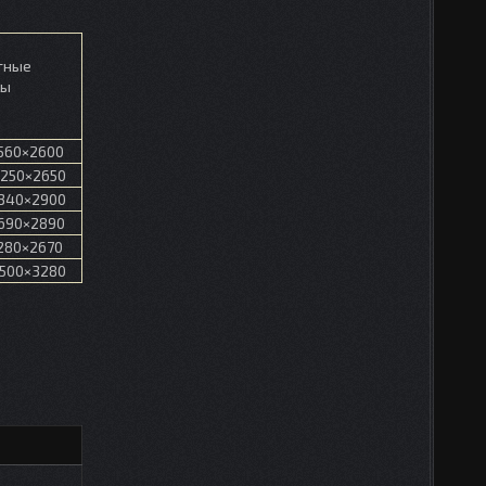
тные
ры
560×2600
250×2650
340×2900
690×2890
280×2670
500×3280