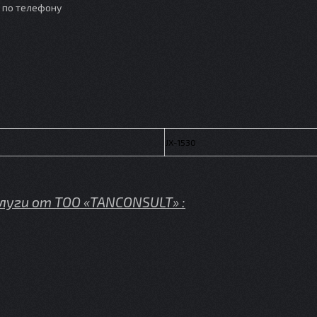
о по телефону
JX-1530
слуги от
TOO «TANCONSULT»
: