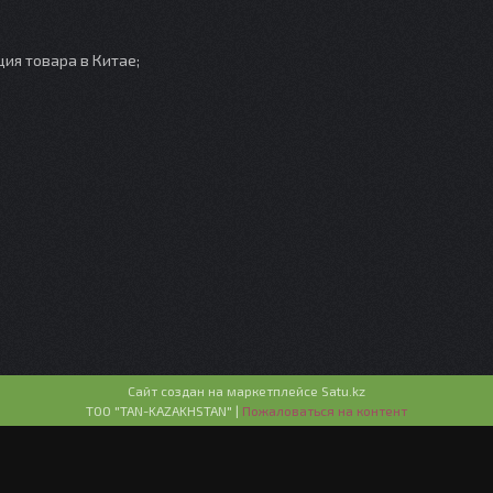
ия товара в Китае;
Сайт создан на маркетплейсе
Satu.kz
ТОО "TAN-KAZAKHSTAN" |
Пожаловаться на контент