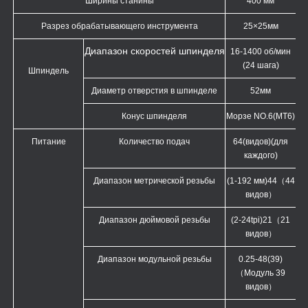
Ширины станины
400 мм
Разрез обрабатывающего инструмента
25×25мм
Диапазон скоростей шпинделя
16-1400 об/мин
(24 шага)
Шпиндель
Диаметр отверстия в шпинделе
52мм
Конус шпинделя
Морзе NO.6(MT6)
Питание
Количество подач
64(
видов
)(для
каждого)
Диапазон метрической резьбы
(1-192 мм)44
（
44
видов
）
Диапазон дюймовой резьбы
(2-24tpi)21
（
21
видов
）
Диапазон модульной резьбы
0.25-48(39)
（
Модуль 39
видов
）