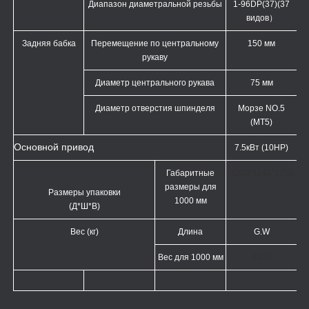
Диапазон диаметральной резьбы
1-96DP(37)(37
видов
）
Задняя бабка
Перемещение по центральному
150 мм
рукаву
Диаметр центрального рукава
75 мм
Диаметр отверстия шпинделя
Морзе NO.5
(MT5)
Основной привод
7.5кВт (10HP)
3200*1140*1750
Габаритные
размеры для
Размеры упаковки
1000 мм
(Д*Ш*В)
Вес (кг)
Длина
G.W
2400
Вес для
1000 мм