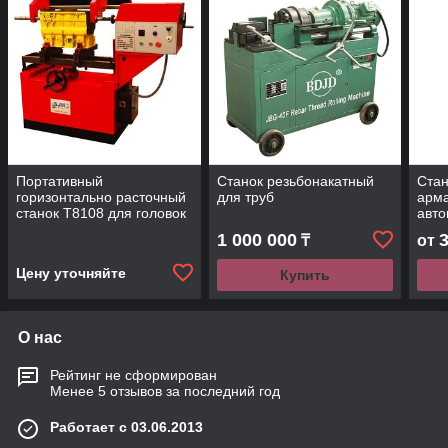
Портативный
Станок резьбонакатный
Стан
горизонтально расточный
для труб
арма
станок T8108 для головок
авто
цилиндров и блоков T8108
1 000 000
₸
от
Цену уточняйте
Купить
О нас
Рейтинг не сформирован
Менее 5 отзывов за последний год
Работает с 03.06.2013