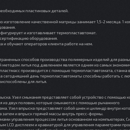
 необходимых пластиковых деталей.
но изготовление качественной матрицы занимает 1,5-2 месяца. 1 к
дования.
нфигурирует и изготавливает термопластавтомат.
 сертификацию оборудования.
а и обучают операторов клиента работе на нем.
страненных способов производства полимерных изделий для разны
 методом литья под давлением является одним из самых экономи
 пластмасс производится с помощью термопластавтомата, станка 
 На сегодняшний день термопластавтоматы способны работать с л
испособлены для литья.
рыска. Узел смыкания представляет собой устройство с помощью к
я из двух половин, которые смыкаются с помощью рычажного
зма. Узел впрыска представляет собой шнек и цилиндр внутри кот
 затем и впрыск горячей массы внутрь пресс-формы.
мами управления процессом литья основанном на компьютерах, С
ным LCD дисплеем и кравиатурой для управления параметрами про