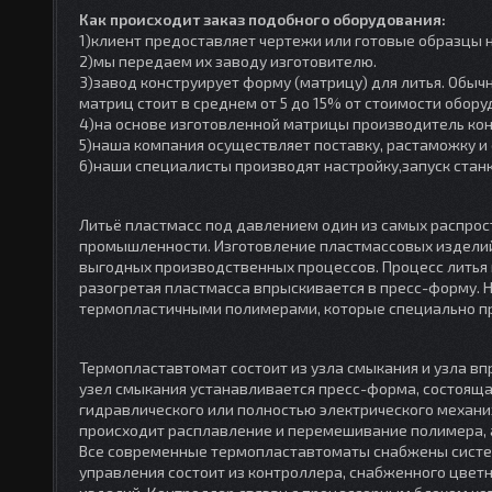
Как происходит заказ подобного оборудования:
1)клиент предоставляет чертежи или готовые образцы
2)мы передаем их заводу изготовителю.
3)завод конструирует форму (матрицу) для литья. Обыч
матриц стоит в среднем от 5 до 15% от стоимости обору
4)на основе изготовленной матрицы производитель ко
5)наша компания осуществляет поставку, растаможку и
6)наши специалисты производят настройку,запуск станк
Литьё пластмасс под давлением один из самых распро
промышленности. Изготовление пластмассовых изделий
выгодных производственных процессов. Процесс литья
разогретая пластмасса впрыскивается в пресс-форму.
термопластичными полимерами, которые специально пр
Термопластавтомат состоит из узла смыкания и узла вп
узел смыкания устанавливается пресс-форма, состояща
гидравлического или полностью электрического механи
происходит расплавление и перемешивание полимера, а
Все современные термопластавтоматы снабжены систе
управления состоит из контроллера, снабженного цвет