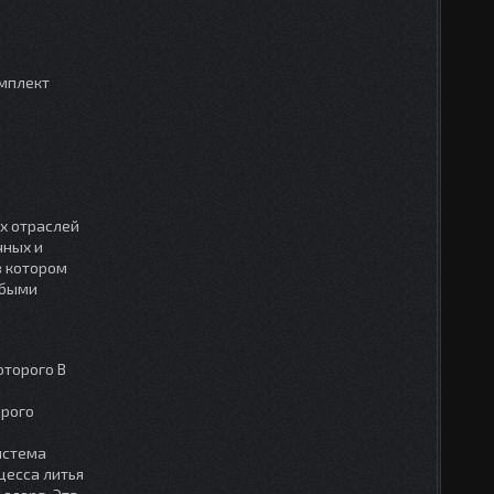
омплект
х отраслей
чных и
в котором
юбыми
оторого В
орого
истема
цесса литья