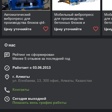
Автоматический
Мобильный вибропресс
Моб
вибропресс для
для производства
для 
производства блоков qt4-
бетонных блоков и
бето
15
элементов ландшафтного
Цену уточняйте
Цену уточняйте
Цен
дизайна 913
О нас
Рейтинг не сформирован
Менее 5 отзывов за последний год
Работает с 03.06.2013
г. Алматы
ул. Егизбаева, 13, 300 офис, Алматы, Казахстан
Контакты
Сегодня выходной
Показать весь график работы