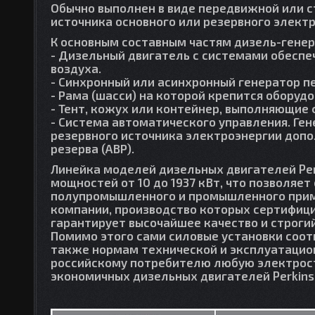
Обычно выполнен в виде передвижной или с
источника основного или резервного элект
К основным составным частям дизель-генер
- Дизельный двигатель с системами обеспе
воздуха.
- Синхронный или асинхронный генератор п
- Рама (шасси) на которой крепится оборудо
- Тент, кожух или контейнер, выполняющие
- Система автоматического управления. Ген
резервного источника электроэнергии доп
резерва (АВР).
Линейка моделей дизельных двигателей Per
мощностей от 10 до 1937 кВт, что позволяет
полупромышленного и промышленного приме
компании, производство которых сертифици
гарантирует высочайшее качество и строги
Помимо этого сами силовые установки соо
также нормам технической и эксплуатацион
российскому потребителю любую электрост
экономичных дизельных двигателей Perkins