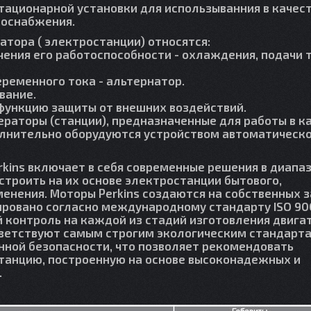
тационарной установки для использыванния в качес
роснабжения.
атора ( электростанции) относятся:
чения его работоспособности - охлаждения, подачи 
еременного тока - альтернатор.
вание.
 функцию защиты от внешних воздействий.
ераторы (станции), предназначенные для работы в к
олнительно оборудуются устройством автоматическо
kins включает в себя современные решения в диапа
 строить на их основе электростанции бытового,
нения. Моторы Perkins создаются на собственных 
ровано согласно международному стандарту ISO 900
й контроль на каждой из стадий изготовления двига
тветствуют самым строгим экологическим стандарта
ной безопасности, что позволяет рекомендовать
анцию, построенную на основе высоконадежных и
.