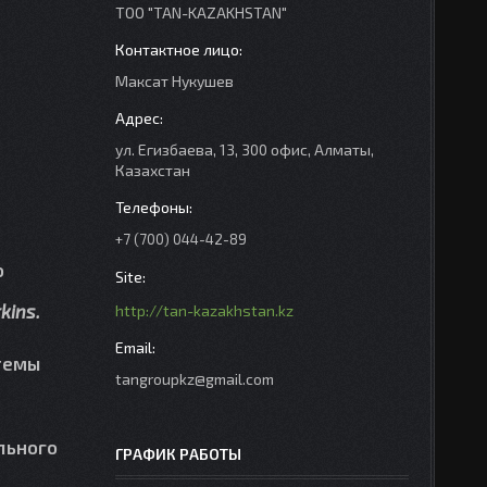
ТОО "TAN-KAZAKHSTAN"
Максат Нукушев
ул. Егизбаева, 13, 300 офис, Алматы,
Казахстан
+7 (700) 044-42-89
о
kins.
http://tan-kazakhstan.kz
стемы
tangroupkz@gmail.com
льного
ГРАФИК РАБОТЫ