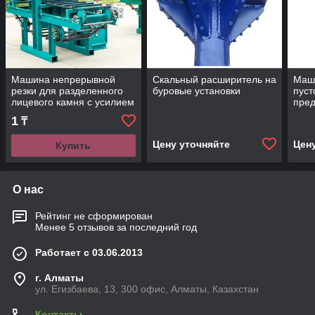
Машина непрерывной
Скальный расширитель на
Маш
резки для разделенного
буровые установки
пуст
лицевого камня с усилием
пре
раскалывания 80 тонн
нап
1
₸
(Hait
Цену уточняйте
Цен
Купить
О нас
Рейтинг не сформирован
Менее 5 отзывов за последний год
Работает с 03.06.2013
г. Алматы
ул. Егизбаева, 13, 300 офис, Алматы, Казахстан
Контакты