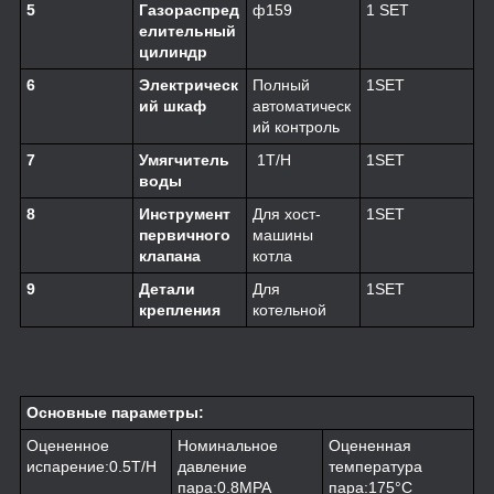
5
Газораспред
ф159
1 SET
елительный
цилиндр
6
Электрическ
Полный
1SET
ий шкаф
автоматическ
ий контроль
7
Умягчитель
1T/H
1SET
воды
8
Инструмент
Для хост-
1SET
первичного
машины
клапана
котла
9
Детали
Для
1SET
крепления
котельной
Основные параметры:
Оцененное
Номинальное
Оцененная
испарение:0.5T/H
давление
температура
пара:0.8MPA
пара:175°C