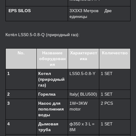
EPS SILOS
3X3X3 Метров Две
единицы
Котёл LSS0.5-0.8-Q (природный газ):
No.
Название
Характерист
Количество
оборудован
ика
ия
1
Котел
LSS0.5-0.8-Y
1 SET
(природный
газ)
2
Горелка
Italy( BLU500)
1 SET
3
Насос для
1W+3KW
2 PCS
пополнения
motor
воды
4
Дымовая
ф350 x 3 L =
1 SET
труба
8M