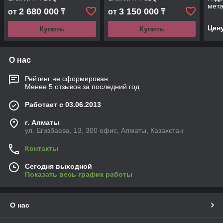
мет
2 680 000
3 150 000
от
₸
от
₸
для 
Q35
Цен
Купить
Купить
О нас
Рейтинг не сформирован
Менее 5 отзывов за последний год
Работает с 03.06.2013
г. Алматы
ул. Егизбаева, 13, 300 офис, Алматы, Казахстан
Контакты
Сегодня выходной
Показать весь график работы
О нас