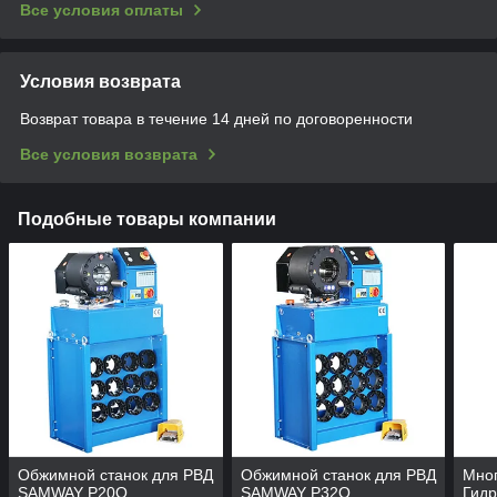
Все условия оплаты
Условия возврата
Возврат товара в течение 14 дней по договоренности
Все условия возврата
Подобные товары компании
Обжимной станок для РВД
Обжимной станок для РВД
Мно
SAMWAY P20Q
SAMWAY P32Q
Гидр