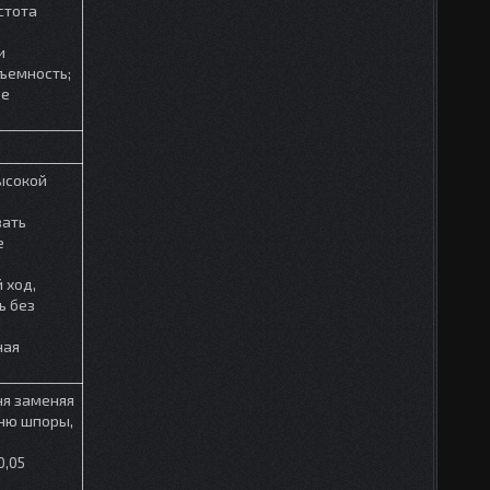
стота
и
ъемность;
ое
ысокой
вать
е
 ход,
ь без
ная
ня заменяя
ню шпоры,
0,05