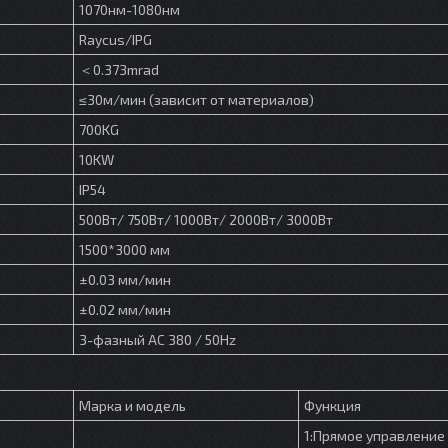
1070нм-1080нм
Raycus/IPG
＜0.373mrad
≤30м/мин (зависит от материалов)
700KG
10KW
IP54
500Вт/ 750Вт/ 1000Вт/ 2000Вт/ 3000Вт
1500*3000 мм
±0.03 мм/мин
±0.02 мм/мин
3-фазный AC 380 / 50Hz
Марка и модель
Функция
1:Прямое управление