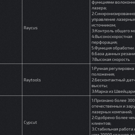
функциями волоконн
лазера;
2:Синхронизированн
управление лазерны
источником;
Raycus
3:Контроль общего м
4:Высокоскоростная
перфорация;
5:Функция обработки 
6:База данных резани
7:Высокая скорость
1:Ручная регулировка
положения;
Raytools
2:Бесконтактный дат
высоты;
3:Марка из Швейцар
1:Признано более 300
отечественных и зар
лазерных компаний;
2:Одобрено более че
Cypcut
клиентов;
3:Стабильная работа 
чем 20000 станков л