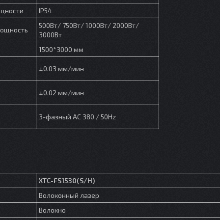
ощности
IP54
500Вт/ 750Вт/ 1000Вт/ 2000Вт/
мощность
3000Вт
1500*3000 мм
±0.03 мм/мин
±0.02 мм/мин
3-фазный AC 380 / 50Hz
XTC-FS1530(S/H)
Волоконный лазер
Волокно