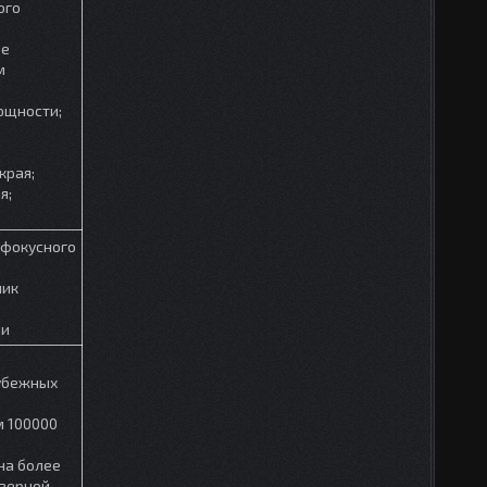
ого
ое
м
ощности;
края;
я;
 фокусного
чик
ии
убежных
м 100000
на более
азерной