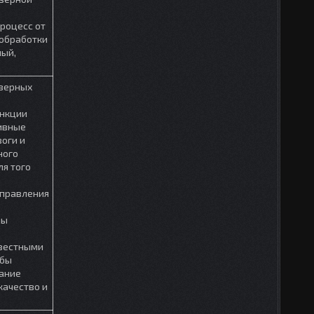
роцесс от
 обработки
ный,
азерных
нкции
ивные
оги и
ного
ля того
управления
мы
вестными
обы
ание
качество и