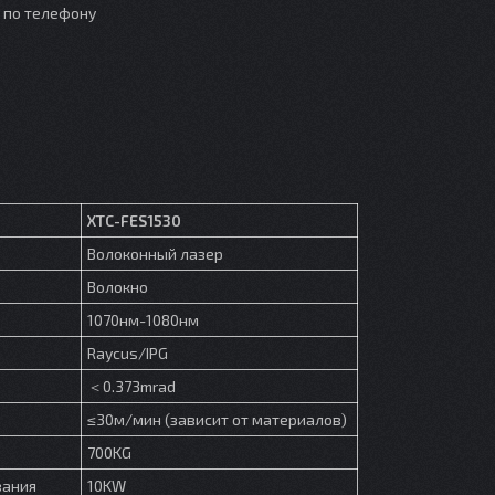
о по телефону
XTC-FES1530
Волоконный лазер
Волокно
1070нм-1080нм
Raycus/IPG
＜0.373mrad
≤30м/мин (зависит от материалов)
700KG
вания
10KW