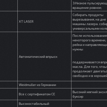
3:Низкое пульсирую
вращение ровное;
Собирать продукты
вырезывания, на дне
XT LASER
машины лазера. соби
универсальными кол
После использования
некоторого времени,
рейка и направляющи
нужны
Автоматический впрыск
поддерживается впр
масла. Для того, что
продолжает двигать
свободно и в хороше
Weidmuller из Германии
Высокий мягкий экск
Все с сертификатом CE
буксир
Высокостабильный