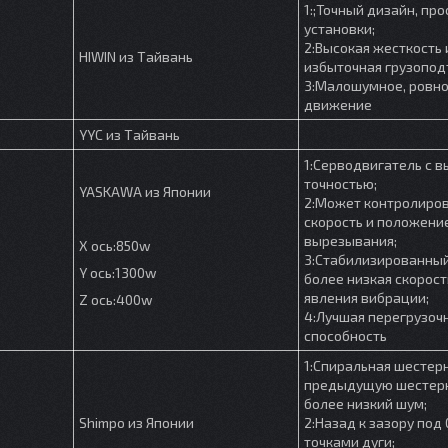
1:;Точный дизайн, про
установки;
2:Высокая жесткость 
HIWIN из Тайвань
избыточная грузопод
3:Малошумное, ровн
движение
YYC из Тайвань
1:Серводвигатель с в
точностью;
YASKAWA из Японии
2:Может контролиро
скорость и положени
вырезывания;
X ось:850w
3:Стабилизированный
Y ось:1300w
более низкая скорост
явления вибрации;
Z ось:400w
4:Лучшая перегрузоч
способность
1:Спиральная шестер
предыдущую шестер
более низкий шум;
Shimpo из Японии
2:Назад к зазору под 
точками дуги;