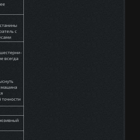
щее
 станины
ратель с
есами
 шестерни-
е всегда
ыснуть
ы машина
ся
й точности
люзивный