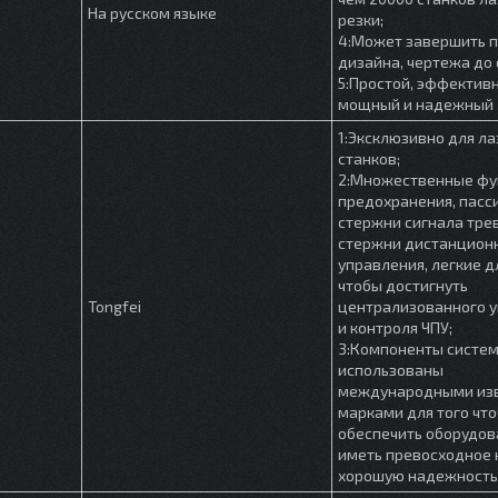
На русском языке
резки;
4:Может завершить п
дизайна, чертежа до
5:Простой, эффектив
мощный и надежный
1:Эксклюзивно для л
станков;
2:Множественные фу
предохранения, пасс
стержни сигнала трев
стержни дистанцион
управления, легкие д
чтобы достигнуть
Tongfei
централизованного 
и контроля ЧПУ;
3:Компоненты систе
использованы
международными из
марками для того чт
обеспечить оборудов
иметь превосходное 
хорошую надежность