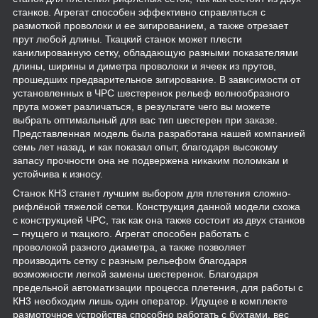
станков. Агрегат способен эффективно справляться с
размоткой проволоки и ее зигированием, а также отрезает
прут любой длины. Ткацкий станок может плести
канилированную сетку, обладающую разными показателями
длины, ширины и диметра проволоки и ячеек из прутов,
прошедших предварительное зигирование. В зависимости от
установленных в ЧРС шестеренок рельеф волнообразного
прута может различаться, в результате чего вы можете
выбрать оптимальный для вас тип шестерен при заказе.
Представленная модель была разработана нашей компанией
семь лет назад, и как показал опыт, благодаря высокому
запасу прочности она не подвержена никаким поломкам и
устойчива к износу.
Станок КН3 станет лучшим выбором для плетения сложно-
рифлёной тяжелой сетки. Конструкция данной модели схожа
с конструкцией ЧРС, так как она также состоит из двух станков
– гнущего и ткацкого. Агрегат способен работать с
проволокой разного диаметра, а также позволяет
производить сетку с разным рельефом благодаря
возможности легкой замены шестеренок. Благодаря
предельной автоматизации процесса плетения, для работы с
КН3 необходим лишь один оператор. Идущее в комплекте
размоточное устройства способно работать с бухтами, вес