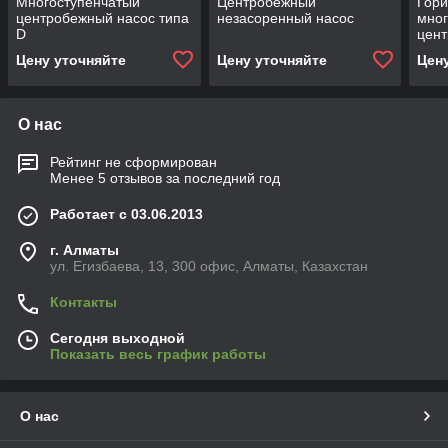
Многоступенчатый
Центробежный
Гор
центробежный насос типа
незасоренный насос
мног
D
цен
TSW
Цену уточняйте
Цену уточняйте
Цен
О нас
Рейтинг не сформирован
Менее 5 отзывов за последний год
Работает с 03.06.2013
г. Алматы
ул. Егизбаева, 13, 300 офис, Алматы, Казахстан
Контакты
Сегодня выходной
Показать весь график работы
О нас