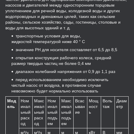
насосов и двигателей между односторонним торцовым
уплотнением для речной воды, колодезной воды и других
водопроводных и дренажных целей, таких как сельские
районы, сельское хозяйство, сады, гостиницы, столовые и
воды для высотных зданий и т. д.
транспортные условия для воды,
жидкостей температурой ниже 40 ° C
значение PH для носителя составляет от 6,5 до 8,5
открытая конструкция рабочего колеса, средний
размер твердых частиц не более 0,4 мм
диапазон колебаний напряжения от 0,9 до 1,1 раз
перед использованием необходимо исключить
чистый насос от воздуха, в противном случае
невозможно будет нормально использовать
Мод
Ном
Макс
Ном
Макс
Всас
Мощ
Воль
Диам
ель
инал
имал
инал
имал
ыван
ност
таж
етр
ьный
ьный
ьный
ьный
ие
ь
расх
расх
подъ
подъ
од
од
ем
ем
м³/ч
м³/ч
м
м
м
кВт
В
мм