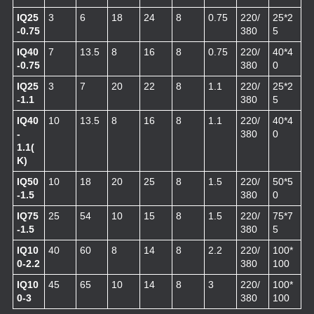
IQ25
3
6
18
24
8
0.75
220/
25*2
-0.75
380
5
IQ40
7
13.5
8
16
8
0.75
220/
40*4
-0.75
380
0
IQ25
3
7
20
22
8
1.1
220/
25*2
-1.1
380
5
IQ40
10
13.5
8
16
8
1.1
220/
40*4
-
380
0
1.1(
K)
IQ50
10
18
20
25
8
1.5
220/
50*5
-1.5
380
0
IQ75
25
54
10
15
8
1.5
220/
75*7
-1.5
380
5
IQ10
40
60
8
14
8
2.2
220/
100*
0-2.2
380
100
IQ10
45
65
10
14
8
3
220/
100*
0-3
380
100