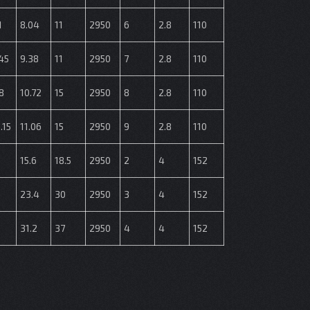
1
8.04
11
2950
6
2.8
110
45
9.38
11
2950
7
2.8
110
8
10.72
15
2950
8
2.8
110
.15
11.06
15
2950
9
2.8
110
15.6
18.5
2950
2
4
152
23.4
30
2950
3
4
152
31.2
37
2950
4
4
152