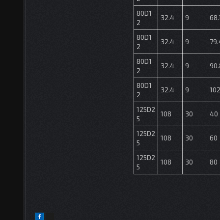
80D1
32.4
9
68.
2
80D1
32.4
9
79.
2
80D1
32.4
9
90.
2
80D1
32.4
9
102
2
125D2
108
30
40
5
125D2
108
30
60
5
125D2
108
30
80
5