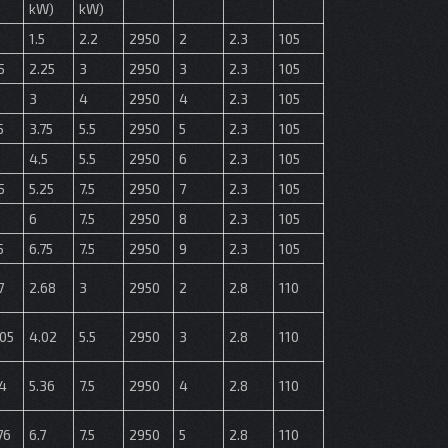
kW)
kW)
1.5
2.2
2950
2
2.3
105
5
2.25
3
2950
3
2.3
105
3
4
2950
4
2.3
105
5
3.75
5.5
2950
5
2.3
105
4.5
5.5
2950
6
2.3
105
5
5.25
7.5
2950
7
2.3
105
6
7.5
2950
8
2.3
105
5
6.75
7.5
2950
9
2.3
105
7
2.68
3
2950
2
2.8
110
05
4.02
5.5
2950
3
2.8
110
4
5.36
7.5
2950
4
2.8
110
76
6.7
7.5
2950
5
2.8
110