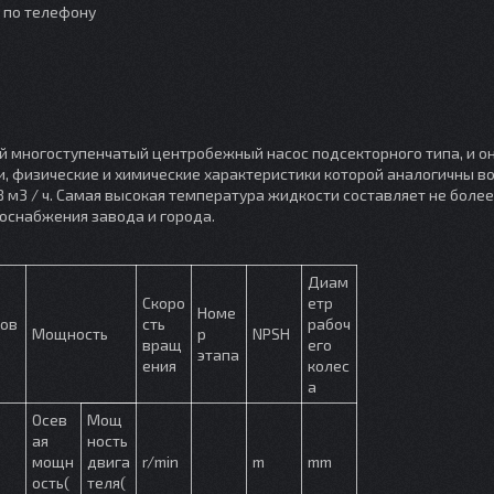
о по телефону
й многоступенчатый центробежный насос подсекторного типа, и о
и, физические и химические характеристики которой аналогичны во
8 м3 / ч. Самая высокая температура жидкости составляет не более 
оснабжения завода и города.
Диам
Скоро
етр
Номе
лов
сть
рабоч
Мощность
р
NPSH
вращ
его
этапа
ения
колес
а
Осев
Мощ
ая
ность
мощн
двига
r/min
m
mm
ость(
теля(