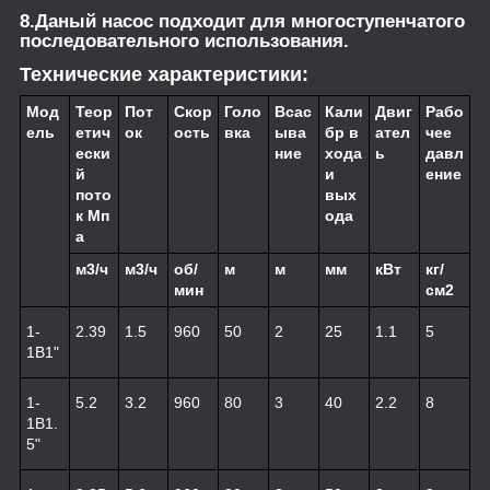
8.Даный насос подходит для многоступенчатого
последовательного использования.
Технические характеристики:
Мод
Теор
Пот
Скор
Голо
Всас
Кали
Двиг
Рабо
ель
етич
ок
ость
вка
ыва
бр в
ател
чее
ески
ние
хода
ь
давл
й
и
ение
пото
вых
к Мп
ода
а
м3/ч
м3/ч
об/
м
м
мм
кВт
кг/
мин
см2
1-
2.39
1.5
960
50
2
25
1.1
5
1B1"
1-
5.2
3.2
960
80
3
40
2.2
8
1B1.
5"