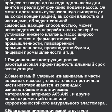
процесс от входа до выхода вдоль щели для
винтов и реализует функцию подачи насоса. Он
может доставлять суспензионную сыворотку с
высокой концентрацией, высокой вязкостью и
частицами, обладает сильной
самовсасывающей способностью, может
непосредственно перерабатывать ликер без
установки нижнего клапана. Насос широко
применяется в фармацевтической
промышленности, пивоваренной
промышленности, производстве бумаги,
пищевой промышленности и т. д.
1.Рациональная кострукция,ровная
работа,высокая эффектифность,дльнный срок
эксплуатации .
2.Заменяемый главные изнашиваемые части
шламвых насосы ,то есть то есть проточные
части изготавливаются из развидых
износостойких металлических
материалов,например А05,А49 , и другие
высокохромистый сплав или
корроизонностойкого натурального эластомера .
3.Благодаря цилиндрической структуре