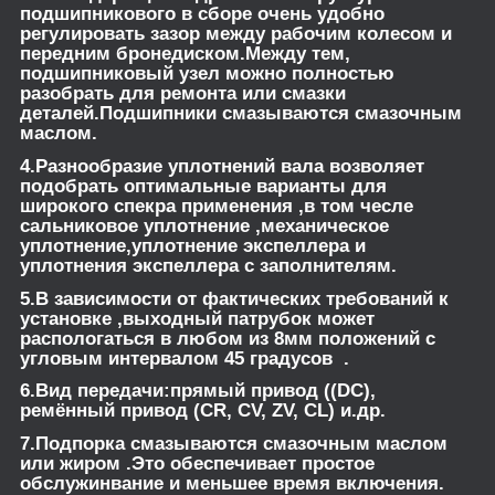
подшипникового в сборе очень удобно
регулировать зазор между рабочим колесом и
передним бронедиском.Между тем,
подшипниковый узел можно полностью
разобрать для ремонта или смазки
деталей.Подшипники смазываются смазочным
маслом.
4.Разнообразие уплотнений вала возволяет
подобрать оптимальные варианты для
широкого спекра применения ,в том чесле
сальниковое уплотнение ,механическое
уплотнение,уплотнение экспеллера и
уплотнения экспеллера с заполнителям.
5.В зависимости от фактических требований к
установке ,выходный патрубок может
распологаться в любом из 8мм положений с
угловым интервалом 45 градусов .
6.Вид передачи:прямый привод ((DC),
ремённый привод (CR, CV, ZV, CL) и.др.
7.Подпорка смазываются смазочным маслом
или жиром .Это обеспечивает простое
обслужинвание и меньшее время включения.