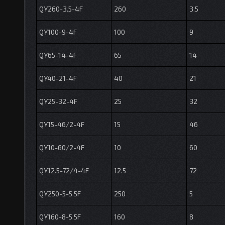
QY260-3.5-4F
260
3.5
QY100-9-4F
100
9
QY65-14-4F
65
14
QY40-21-4F
40
21
QY25-32-4F
25
32
QY15-46/2-4F
15
46
QY10-60/2-4F
10
60
QY12.5-72/4-4F
12.5
72
QY250-5-5.5F
250
5
QY160-8-5.5F
160
8