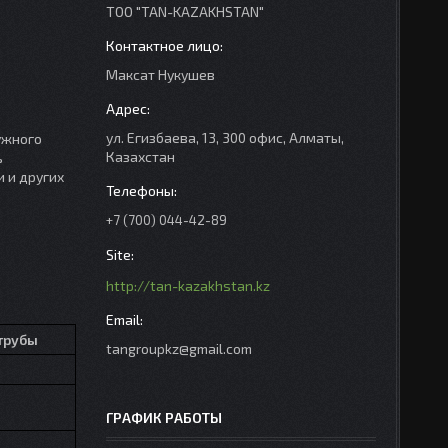
ТОО "TAN-KAZAKHSTAN"
Максат Нукушев
ул. Егизбаева, 13, 300 офис, Алматы,
ужного
Казахстан
ь
 и других
+7 (700) 044-42-89
http://tan-kazakhstan.kz
трубы
tangroupkz@gmail.com
ГРАФИК РАБОТЫ