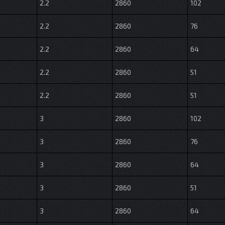
2.2
2860
102
2.2
2860
76
2.2
2860
64
2.2
2860
51
2.2
2860
51
3
2860
102
3
2860
76
3
2860
64
3
2860
51
3
2860
64