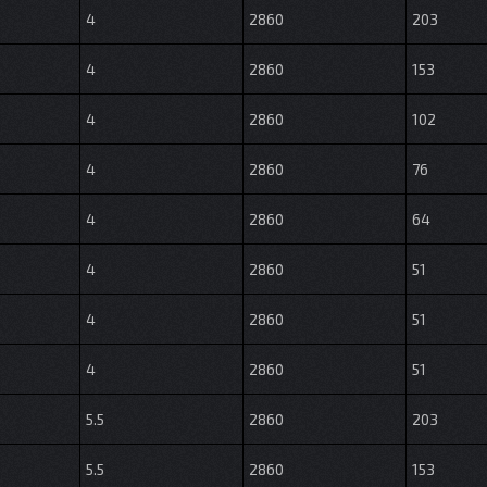
4
2860
203
4
2860
153
4
2860
102
4
2860
76
4
2860
64
4
2860
51
4
2860
51
4
2860
51
5.5
2860
203
5.5
2860
153