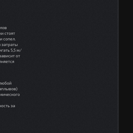
ллов
ки стоят
и сопел.
я затраты
гать 5,5 м/
зависит от
лняется
 любой
наплывов)
рмического
ность за