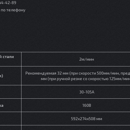
044-42-89
о по телефону
й стали
2м/мин
Рекомендуемая 32 мм (при скорости 500мм/мин, пред
и)
мм (при ручной резке со скоростью 125мм/ми
30-105А
ка
160В
592х274х508 мм