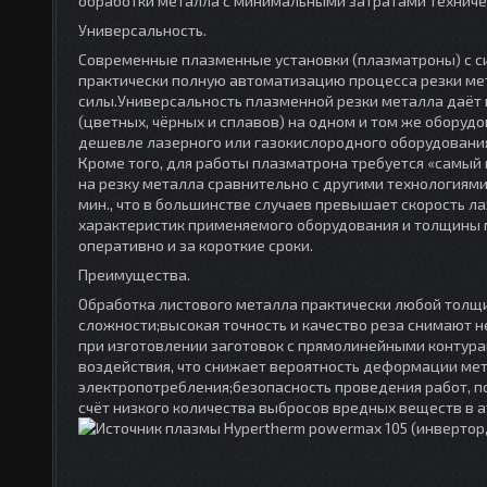
обработки металла с минимальными затратами техничес
Универсальность.
Современные плазменные установки (плазматроны) с с
практически полную автоматизацию процесса резки ме
силы.Универсальность плазменной резки металла даёт
(цветных, чёрных и сплавов) на одном и том же оборуд
дешевле лазерного или газокислородного оборудования
Кроме того, для работы плазматрона требуется «самый 
на резку металла сравнительно с другими технологиям
мин., что в большинстве случаев превышает скорость л
характеристик применяемого оборудования и толщины м
оперативно и за короткие сроки.
Преимущества.
Обработка листового металла практически любой толщи
сложности;высокая точность и качество реза снимают 
при изготовлении заготовок с прямолинейными контура
воздействия, что снижает вероятность деформации мет
электропотребления;безопасность проведения работ, п
счёт низкого количества выбросов вредных веществ в 