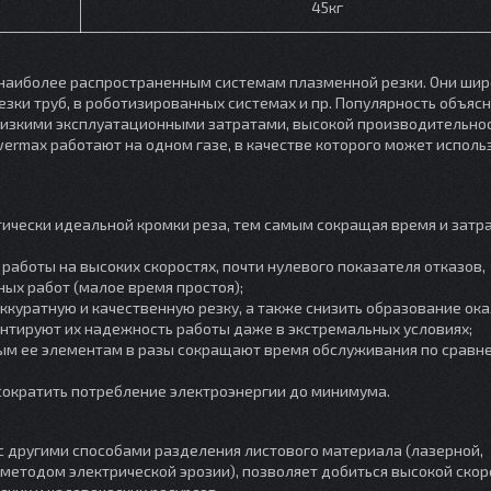
45кг
 наиболее распространенным системам плазменной резки. Они шир
езки труб, в роботизированных системах и пр. Популярность объяс
низкими эксплуатационными затратами, высокой производительно
ermax работают на одном газе, в качестве которого может исполь
тически идеальной кромки реза, тем самым сокращая время и затр
работы на высоких скоростях, почти нулевого показателя отказов,
ых работ (малое время простоя);
ккуратную и качественную резку, а также снизить образование ок
антируют их надежность работы даже в экстремальных условиях;
вным ее элементам в разы сокращают время обслуживания по сравн
сократить потребление электроэнергии до минимума.
с другими способами разделения листового материала (лазерной,
методом электрической эрозии), позволяет добиться высокой скор