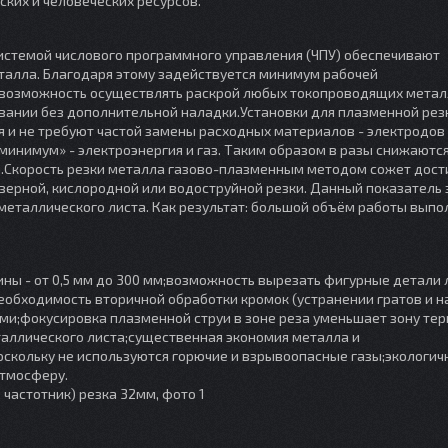
ких и человеческих ресурсов.
истемой числового программного управления (ЧПУ) обеспечивают
талла. Благодаря этому задействуется минимум рабочей
 возможность осуществлять раскрой любых токопроводящих мета
овании без дополнительной наладки.Установки для плазменной рез
 и не требуют частой замены расходных материалов - электродов 
минимум» - электроэнергия и газ. Таким образом в разы снижаютс
и.Скорость резки металла газово-плазменным методом сожет дости
азерной, кислородной или водоструйной резки. Данный показатель 
еталлического листа. Как результат: большой объём работы выпо
ны - от 0,5 мм до 300 мм;возможность вырезать фигурные детали
необходимость вторичной обработки кромок (устранении гратов и 
ми;фокусировка плазменной струи в зоне реза уменьшает зону те
аллического листа;существенная экономия металла и
оскольку не используются горючие и взрывоопасные газы;экологич
атмосферу.