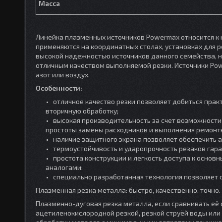
Масса
Линейка плазменных источников Powermax относится к
применяются на координатных столах, установках для р
высокой надежностью источников данного семейства, 
отличным качеством выполняемой резки. Источники Pow
азот или воздух.
Особенности:
отличное качество резки позволяет добиться прак
вторичную обработку;
высокая производительность за счет возможности 
простоты замены расходников и выполнения ремонтн
наличие защитного экрана позволяет обеспечить а
термоустойчивость и ударопрочность резаков гар
простота конструкции и легкость доступа к осно
аналогами;
специально разработанная технология позволяет 
Плазменная резка металла: быстро, качественно, точно.
Плазменно-дуговая резка металла, если сравнивать её 
ацетиленокислородной резкой, резкой струёй воды или 