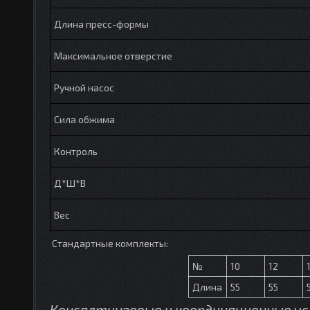
Длина пресс-формы
Максимальное отверстие
Ручной насос
Сила обжима
Контроль
Д*Ш*В
Вес
Стандартные комплекты:
№
10
12
Длина
55
55
Консалтинговые и координационные ус