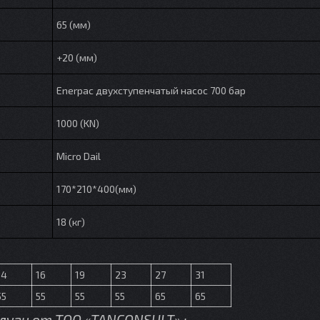
65 (мм)
+20 (мм)
Enerpac двухступенчатый насос 700 бар
1000 (KN)
Micro Dail
170*210*400(мм)
18 (кг)
14
16
19
23
27
31
55
55
55
55
65
65
луги от TOO «TANCONSULT» :