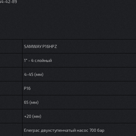
044-42-89
SAMWAY P16HPZ
1" - 4 слойный
4-45 (мм)
P16
65 (мм)
+20 (мм)
Enerpac двухступенчатый насос 700 бар