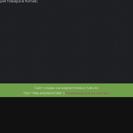
ия товара в Китае;
Сайт создан на маркетплейсе
Satu.kz
ТОО "TAN-KAZAKHSTAN" |
Пожаловаться на контент